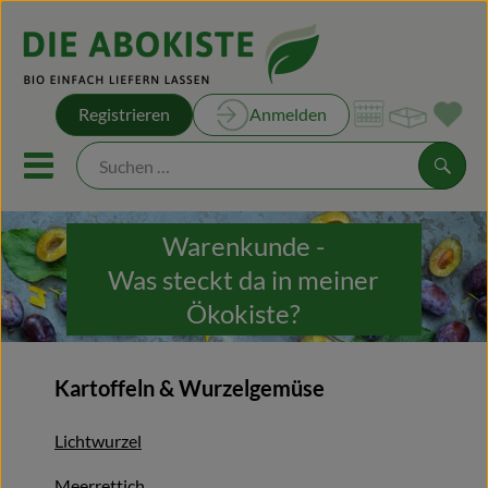
Warenk
Registrieren
Anmelden
Link
Mobiles Menu öffnen oder sch
Suche
Warenkunde -
Unsere Kisten
Was steckt da in meiner
Unsere Rezepte
Ökokiste?
Obst & Gemüse
Kartoffeln & Wurzelgemüse
Kühltheke
Lichtwurzel
Brot & Backwaren
Meerrettich