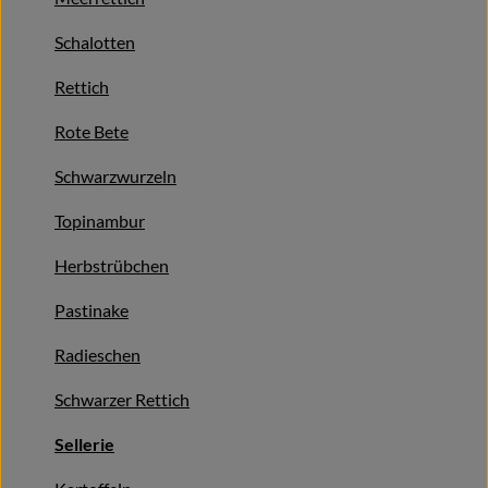
Naturkost
Schalotten
Wein
Rettich
Getränke
Rote Bete
Kosmetik & Drogerie
Schwarzwurzeln
Angebote & Neues
Topinambur
Wir empfehlen
Herbstrübchen
VINCE Weine
Pastinake
Radieschen
So geht's
Schwarzer Rettich
Über uns
Sellerie
Veranstaltungen