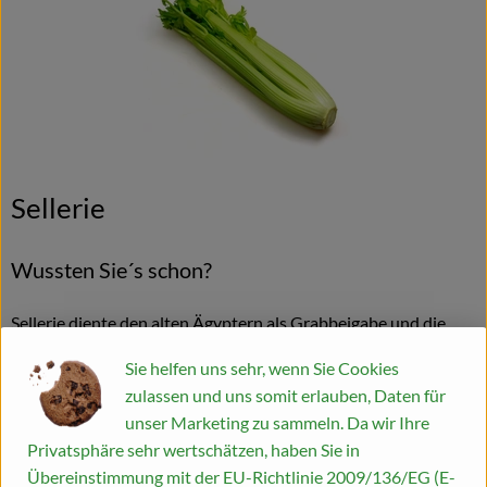
Sellerie
Wussten Sie´s schon?
Sellerie diente den alten Ägyptern als Grabbeigabe und die
Griechen und Römer widmeten ihn Hades, dem Gott der
Sie helfen uns sehr, wenn Sie Cookies
Unterwelt. Zudem trugen die alten Römer bei Festgelagen
zulassen und uns somit erlauben, Daten für
oftmals Kränze aus Sellerie, um sich vor einem Kater zu
unser Marketing zu sammeln. Da wir Ihre
schützen. Vielleicht kommt daher die Selleriestange in der
Privatsphäre sehr wertschätzen, haben Sie in
Bloody Mary.
Übereinstimmung mit der EU-Richtlinie 2009/136/EG (E-