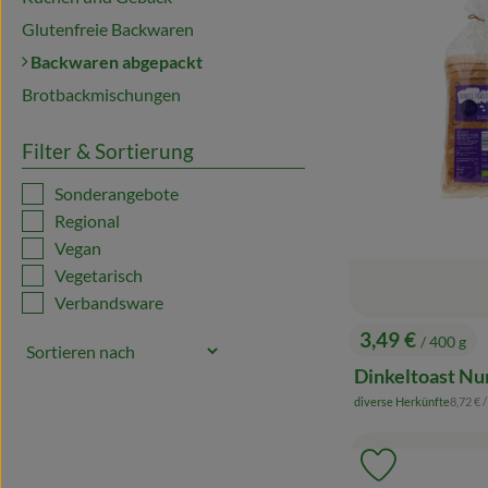
Glutenfreie Backwaren
Backwaren abgepackt
Brotbackmischungen
Filter & Sortierung
Sonderangebote
Regional
Vegan
Vegetarisch
Verbandsware
3,49 €
/ 400 g
, Preis:
Dinkeltoast Nu
, Refer
diverse Herkünfte
8,72 €
/
, Herkunft:
Produkt zu 