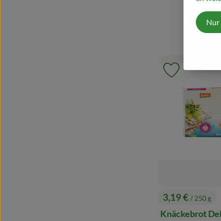
Nur
Produkt zu 
3,19 €
/ 250 g
, Preis:
Knäckebrot Del