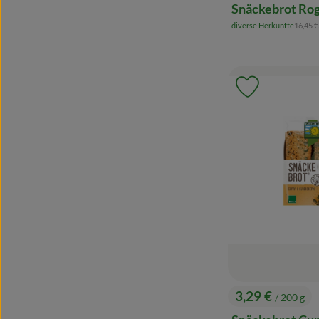
Snäckebrot Ro
, Refer
diverse Herkünfte
16,45 
, Herkunft:
Produkt zu 
3,29 €
/ 200 g
, Preis: