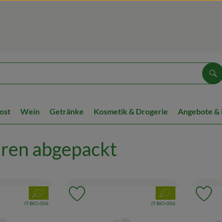
Su
ost
Wein
Getränke
Kosmetik & Drogerie
Angebote &
ren abgepackt
, Verband:
, Verband:
Favouriten hinzufügen
Produkt zu Favouriten hinzufügen
Pr
, Kontrollstelle:
, Kontrollstelle:
IT-BIO-006
IT-BIO-006