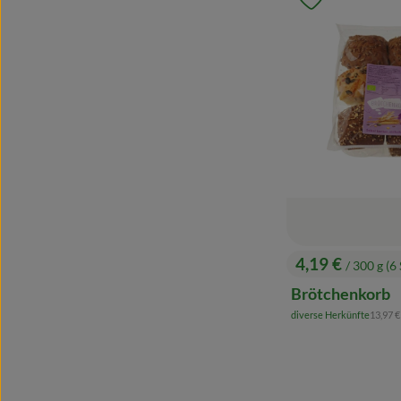
Produkt zu 
4,19 €
/ 300 g (6 
, Preis:
Brötchenkorb
, Refer
diverse Herkünfte
13,97 
, Herkunft: