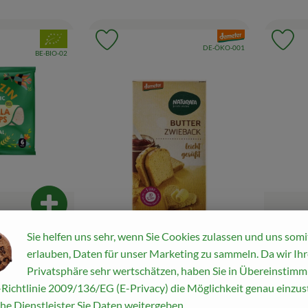
, Verband:
, Verband:
Favouriten hinzufügen
Produkt zu Favouriten hinzufügen
Pr
, Kontrollstelle:
DE-ÖKO-001
, Kontrollstelle:
BE-BIO-02
Produkt zum Warenkorb hinzufügen
Sie helfen uns sehr, wenn Sie Cookies zulassen und uns somi
2,79 
, Preis
erlauben, Daten für unser Marketing zu sammeln. Da wir Ihr
vegan 6 Stck.
Dinkel 
Privatsphäre sehr wertschätzen, haben Sie in Übereinstim
ungesü
Richtlinie 2009/136/EG (E-Privacy) die Möglichkeit genau einzust
Produkt zum War
enzpreis:
€
/ 1kg
diverse Her
he Dienstleister Sie Daten weitergeben.
, Herkunft: