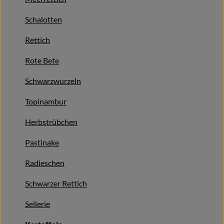
Naturkost
Schalotten
Wein
Rettich
Getränke
Rote Bete
Kosmetik & Drogerie
Schwarzwurzeln
Angebote & Neues
Topinambur
Wir empfehlen
Herbstrübchen
VINCE Weine
Pastinake
Radieschen
So geht's
Schwarzer Rettich
Über uns
Sellerie
Veranstaltungen