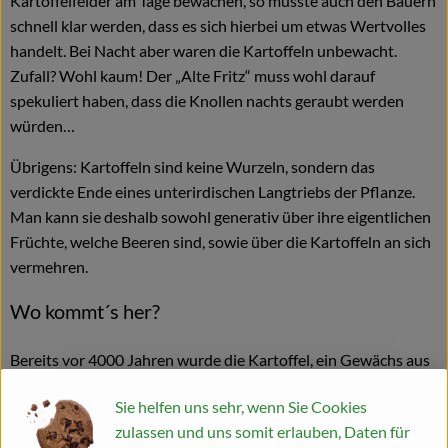
Kartoffelfelder am Tage bewachen, so musste auch den Bauern
schnell klar werden, dass es sich hierbei um etwas Wertvolles
handelt. Bei Nacht aber waren die Kartoffeln unbewacht.
Zufall? Wohl kaum! Der „Alte Fritz“ muss wohl darauf
spekuliert haben, dass die Knollen nachts geraubt werden
würden…
Übrigens: Kartoffeln sind keine Wurzeln, sondern das
verdickte Ende eines unterirdischen Langtriebs der Pflanze.
Man kann sie deshalb sowohl generativ über ihre eigentlichen
Früchte, welche Beeren sind, sowie über die Kartoffeln an sich
vermehren.
Wo kommt´s her?
Bereits vor 4000 Jahren wurde die Kartoffel, ein Gewächs aus
der Familie der Nachtschattengewächse, in den Hochländern
Sie helfen uns sehr, wenn Sie Cookies
Südamerikas angebaut. Spanische Eroberer brachten Sie im 16.
zulassen und uns somit erlauben, Daten für
Jahrhundert mit nach Europa. Zunächst wurde Sie jedoch nur