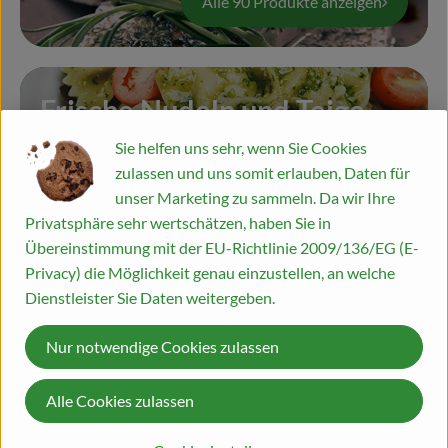
Alle 90 Produkte anzeigen
Blog
Frische Nudeln und Teige
Sie helfen uns sehr, wenn Sie Cookies
(gekühlt)
zulassen und uns somit erlauben, Daten für
unser Marketing zu sammeln. Da wir Ihre
Alle 28 Produkte anzeigen
Privatsphäre sehr wertschätzen, haben Sie in
Übereinstimmung mit der EU-Richtlinie 2009/136/EG (E-
Privacy) die Möglichkeit genau einzustellen, an welche
Dienstleister Sie Daten weitergeben.
Antipasti gekühlt
Nur notwendige Cookies zulassen
Alle 19 Produkte anzeigen
Alle Cookies zulassen