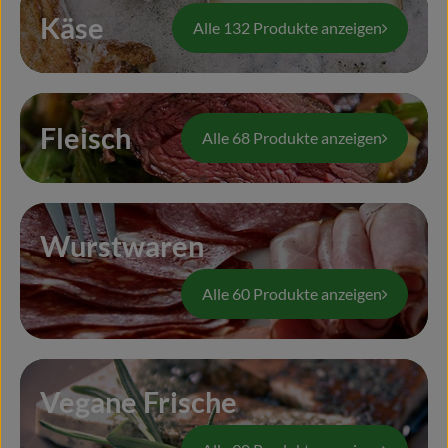
Naturkost
Käse
Alle 132 Produkte anzeigen
Wein
Getränke
Fleisch
Alle 68 Produkte anzeigen
Kosmetik & Drogerie
Angebote & Neues
Wir empfehlen
Wurstwaren
VINCE Weine
Alle 60 Produkte anzeigen
So geht's
Vegane Frische
Über uns
Veranstaltungen