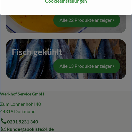
Cookieeinstellungen
Fertiggerichte gekühlt
Alle 22 Produkte anzeigen
Fisch gekühlt
Alle 13 Produkte anzeigen
Werkhof Service GmbH
Zum Lonnenhohl 40
44319 Dortmund
0231 9231 340
kunde@abokiste24.de