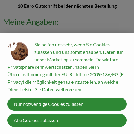
10 Euro Gutschrift bei der nächsten Bestellung
Meine Angaben:
Vor- & Nachname
*
Sie helfen uns sehr, wenn Sie Cookies
zulassen und uns somit erlauben, Daten für
unser Marketing zu sammeln. Da wir Ihre
E-Mail
*
Privatsphäre sehr wertschätzen, haben Sie in
Übereinstimmung mit der EU-Richtlinie 2009/136/EG (E-
Privacy) die Möglichkeit genau einzustellen, an welche
Kundennummer
*
Dienstleister Sie Daten weitergeben.
Nur notwendige Cookies zulassen
Geschenk
*
Alle Cookies zulassen
Genußpaket
Beauty