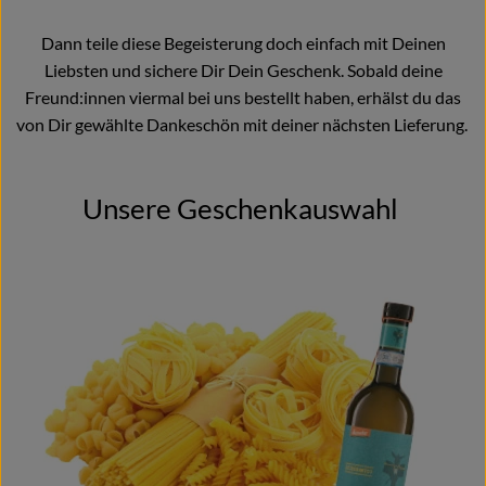
Naturkost
Dann teile diese Begeisterung doch einfach mit Deinen
Wein
Liebsten und sichere Dir Dein Geschenk. Sobald deine
Freund:innen viermal bei uns bestellt haben, erhälst du das
Getränke
von Dir gewählte Dankeschön mit deiner nächsten Lieferung.
Kosmetik & Drogerie
Unsere Geschenkauswahl
Angebote & Neues
Wir empfehlen
VINCE Weine
So geht's
Über uns
Veranstaltungen