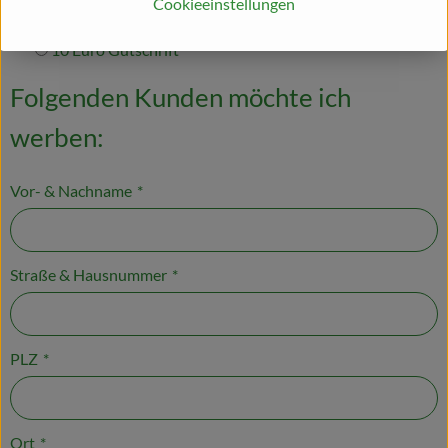
Cookieeinstellungen
Kids
10 Euro Gutschrift
Folgenden Kunden möchte ich
werben:
Vor- & Nachname
*
Straße & Hausnummer
*
PLZ
*
Ort
*