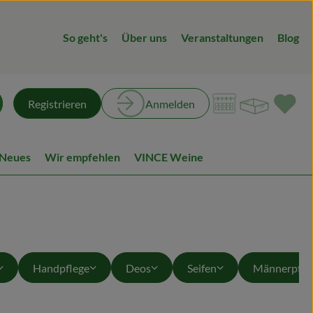
So geht's
Über uns
Veranstaltungen
Blog
Warenk
L
Registrieren
Anmelden
chen
 Neues
Wir empfehlen
VINCE Weine
Handpflege
Deos
Seifen
Männerpfle