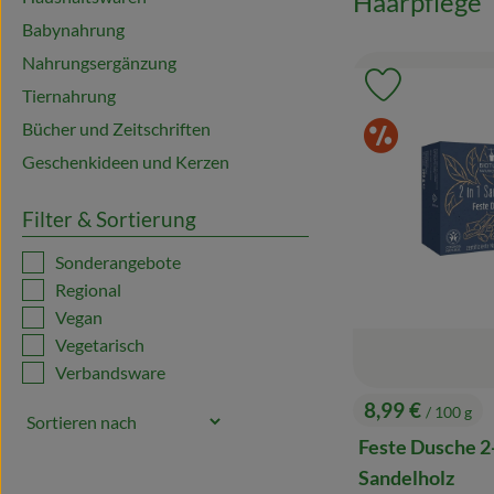
Haarpflege
Babynahrung
Nahrungsergänzung
Produkt zu 
Tiernahrung
Sonde
Bücher und Zeitschriften
Geschenkideen und Kerzen
Filter & Sortierung
Sonderangebote
Regional
Vegan
Vegetarisch
Verbandsware
8,99 €
/ 100 g
, Preis:
Feste Dusche 2
Sandelholz