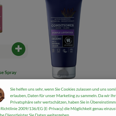
Produkt zum Warenkorb hinzufügen
se Spray
:
Sie helfen uns sehr, wenn Sie Cookies zulassen und uns somi
erlauben, Daten für unser Marketing zu sammeln. Da wir Ihr
Produkt zum War
6,49 
Privatsphäre sehr wertschätzen, haben Sie in Übereinstim
, Preis
Richtlinie 2009/136/EG (E-Privacy) die Möglichkeit genau einzust
7,99 €
Shampo
/ 180 ml
, Preis:
he Dienstleister Sie Daten weitergeben.