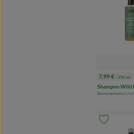
7,99 €
/ 250 ml
, Preis:
Shampoo Wild 
, Refer
diverse Herkünfte
31,96 
, Herkunft:
Produkt zu 