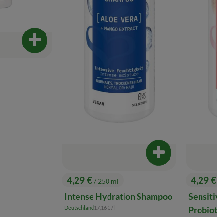
Produkt zum Warenkorb hinzufügen
is:
Produkt zum War
4,29 €
4,29 
/ 250 ml
, Preis:
, Preis
Intense Hydration Shampoo
Sensit
, Referenzpreis:
Deutschland
17,16 €
/ l
Probiot
, Herkunft: