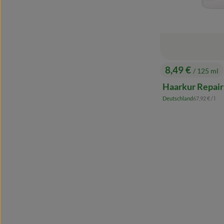
8,49 €
/ 125 ml
, Preis:
Haarkur Repair
, Referenzpre
Deutschland
67,92 €
/ l
, Herkunft: