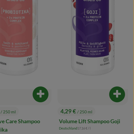
enkorb hinzufügen
Produkt zum Warenkorb hinzufügen
Produkt
€
4,29 €
/ 250 ml
/ 250 ml
:
, Preis:
ive Care Shampoo
Volume Lift Shampoo Goji
, Referenzpreis:
Deutschland
17,16 €
/ l
ika
, Herkunft: