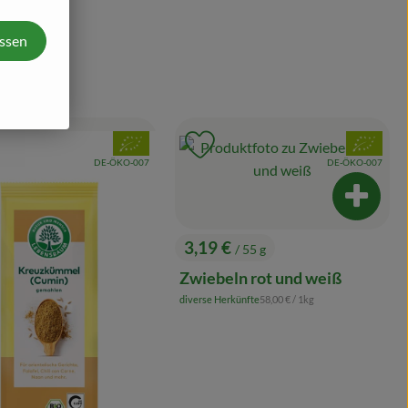
assen
, Verband:
, Verband:
odukt zu Favouriten hinzufügen
Produkt zu Favouriten hinzufü
, Kontrollstelle:
, Kontrollstelle:
DE-ÖKO-007
DE-ÖKO-007
Produkt
3,19 €
/ 55 g
, Preis:
Zwiebeln rot und weiß
, Referenzpreis:
diverse Herkünfte
58,00 €
/ 1kg
, Herkunft: