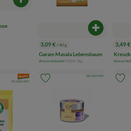
Produkt zum Warenkorb hinzufügen
ose
Produkt zum War
:
3,09 €
3,49 
/ 40 g
, Preis:
, Preis
Garam Masala Lebensbaum
Kreuzk
, Referenzpreis:
diverse Herkünfte
77,25 €
/ 1kg
diverse Her
, Herkunft:
, Herkunft:
, Kontrollstelle:
, Verband:
DE-ÖKO-007
Favouriten hinzufügen
Produkt zu Favouriten hinzufügen
Pr
, Kontrollstelle:
DE-ÖKO-007