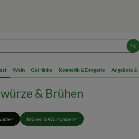
Su
ost
Wein
Getränke
Kosmetik & Drogerie
Angebote &
ewürze & Brühen
ürze
Brühen & Würzpasten