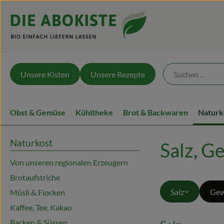
Unsere Kisten
Unsere Rezepte
Obst & Gemüse
Kühltheke
Brot & Backwaren
Naturk
Naturkost
Salz, G
Von unseren regionalen Erzeugern
Brotaufstriche
Salz
Gew
Müsli & Flocken
Kaffee, Tee, Kakao
Backen & Süssen