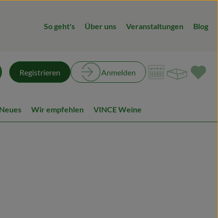
So geht's
Über uns
Veranstaltungen
Blog
Warenk
L
Registrieren
Anmelden
chen
 Neues
Wir empfehlen
VINCE Weine