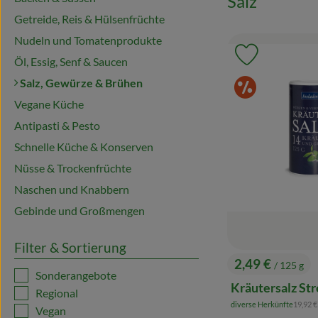
Salz
Getreide, Reis & Hülsenfrüchte
Nudeln und Tomatenprodukte
Produkt zu 
Öl, Essig, Senf & Saucen
Sonde
Salz, Gewürze & Brühen
Vegane Küche
Antipasti & Pesto
Schnelle Küche & Konserven
Nüsse & Trockenfrüchte
Naschen und Knabbern
Gebinde und Großmengen
Filter & Sortierung
2,49 €
/ 125 g
, Preis:
Sonderangebote
Kräutersalz St
Regional
, Refer
diverse Herkünfte
19,92 
Vegan
, Herkunft: