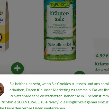
4,89 
, Preis
Kräuter
diverse Her
Produkt zum Warenkorb hinzufügen
, Herkunft:
Produkt zum War
Sie helfen uns sehr, wenn Sie Cookies zulassen und uns somi
erlauben, Daten für unser Marketing zu sammeln. Da wir Ihr
sbeutel 1kg
1,99 €
/ 125 g
, Preis:
Privatsphäre sehr wertschätzen, haben Sie in Übereinstim
is:
Kräutersalz mit 15%
Richtlinie 2009/136/EG (E-Privacy) die Möglichkeit genau einzust
Kräutern & Gemüse
he Dienstleister Sie Daten weitergeben.