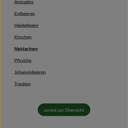
Avocados
Naturkost
Erdbeeren
Wein
Heidelbeere
Getränke
Kirschen
Kosmetik & Drogerie
Nektarinen
Angebote & Neues
Pfirsiche
Wir empfehlen
Johannisbeeren
VINCE Weine
Trauben
So geht's
zurück zur Übersicht
Über uns
Veranstaltungen