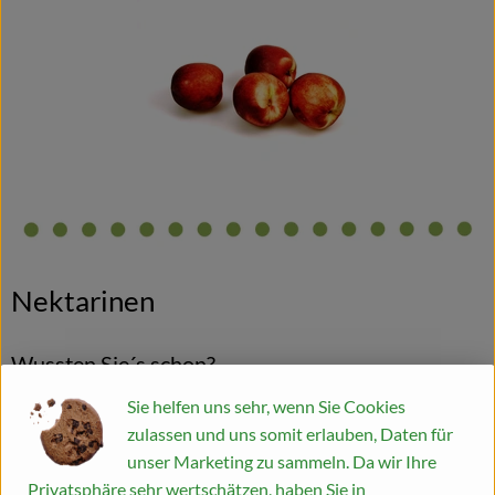
Blog
Nektarinen
Wussten Sie´s schon?
Sie helfen uns sehr, wenn Sie Cookies
Das Aroma von spät reifenden Sorten ist meist intensiver als
zulassen und uns somit erlauben, Daten für
jenes von Frühsorten. Wie Pfirsiche reifen auch Nektarinen
unser Marketing zu sammeln. Da wir Ihre
kaum nach, weshalb die Früchte fast vollreif geerntet und
Privatsphäre sehr wertschätzen, haben Sie in