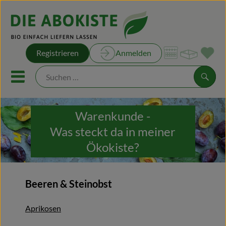
Warenk
Registrieren
Anmelden
Link
Mobiles Menu öffnen oder sch
Suche
Warenkunde -
Unsere Kisten
Was steckt da in meiner
Unsere Rezepte
Ökokiste?
Obst & Gemüse
Beeren & Steinobst
Kühltheke
Aprikosen
Brot & Backwaren