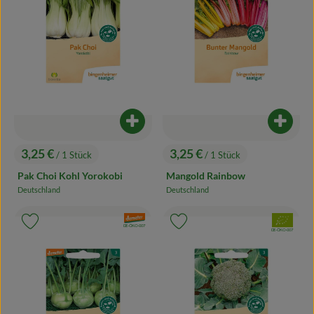
Produkt zum Warenkorb hinzufügen
Produk
3,25 €
3,25 €
/ 1 Stück
/ 1 Stück
, Preis:
, Preis:
Pak Choi Kohl Yorokobi
Mangold Rainbow
Deutschland
Deutschland
, Herkunft:
, Herkunft:
, Verband:
, Verband:
Produkt zu Favouriten hinzufügen
Produkt zu Favouriten hinzufügen
, Kontrollstelle:
DE-ÖKO-007
, Kontrollstelle:
DE-ÖKO-007