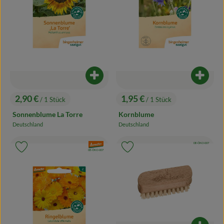
Produkt zum Warenkorb hinzufügen
Produk
2,90 €
1,95 €
/ 1 Stück
/ 1 Stück
, Preis:
, Preis:
Sonnenblume La Torre
Kornblume
Deutschland
Deutschland
, Herkunft:
, Herkunft:
, Kontrollstelle:
DE-ÖKO-007
, Verband:
, Verband:
Produkt zu Favouriten hinzufügen
Produkt zu Favouriten hinzufügen
, Kontrollstelle:
DE-ÖKO-007