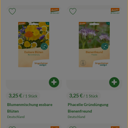
, Herkunft:
, Verband:
, Verband:
Produkt zu Favouriten hinzufügen
Produkt zu Favouriten hinzufügen
, Kontrollstelle:
, Kontrollstelle:
DE-ÖKO-007
DE-ÖKO-007
Produkt zum Warenkorb hinzufügen
Produk
3,25 €
3,25 €
/ 1 Stück
/ 1 Stück
, Preis:
, Preis:
Blumenmischung essbare
Phacelie Gründüngung
Blüten
Bienenfreund
Deutschland
Deutschland
, Herkunft:
, Herkunft: