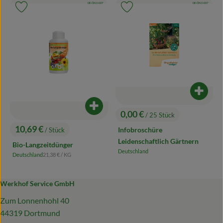
, Kontrollstelle:
, Kontrollstelle:
DE-ÖKO-007
DE-ÖKO-007
, Verband:
, Verband:
Produkt zu Favouriten hinzufügen
Produkt zu Favouriten hinzufügen
Produk
Produkt zum Warenkorb hinzufügen
0,00 €
/ 25 Stück
, Preis:
10,69 €
Infobroschüre
/ Stück
, Preis:
Leidenschaftlich Gärtnern
Bio-Langzeitdünger
Deutschland
, Referenzpreis:
Deutschland
21,38 €
/ KG
, Herkunft:
, Herkunft:
Werkhof Service GmbH
Zum Lonnenhohl 40
44319 Dortmund