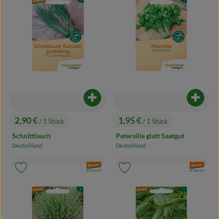
Blog
Produkt zum Warenkorb hinzufügen
Produk
2,90 €
1,95 €
/ 1 Stück
/ 1 Stück
, Preis:
, Preis:
Schnittlauch
Petersilie glatt Saatgut
Deutschland
Deutschland
, Herkunft:
, Herkunft:
, Verband:
, Verband:
Produkt zu Favouriten hinzufügen
Produkt zu Favouriten hinzufügen
, Kontrollstelle:
, Kontrollstelle:
DE-ÖKO-007
DE-ÖKO-007