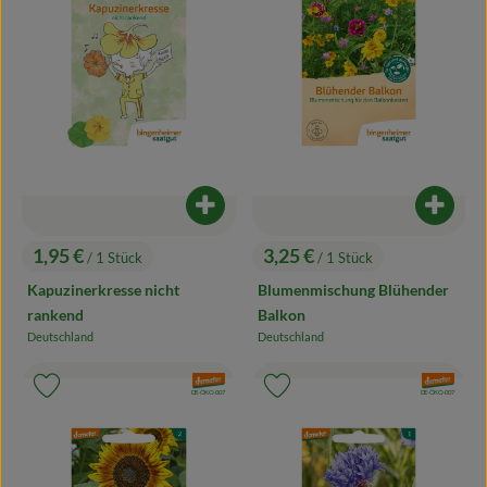
Produkt zum Warenkorb hinzufügen
Produk
1,95 €
3,25 €
/ 1 Stück
/ 1 Stück
, Preis:
, Preis:
Kapuzinerkresse nicht
Blumenmischung Blühender
rankend
Balkon
Deutschland
Deutschland
, Herkunft:
, Herkunft:
, Verband:
, Verband:
Produkt zu Favouriten hinzufügen
Produkt zu Favouriten hinzufügen
, Kontrollstelle:
, Kontrollstelle:
DE-ÖKO-007
DE-ÖKO-007