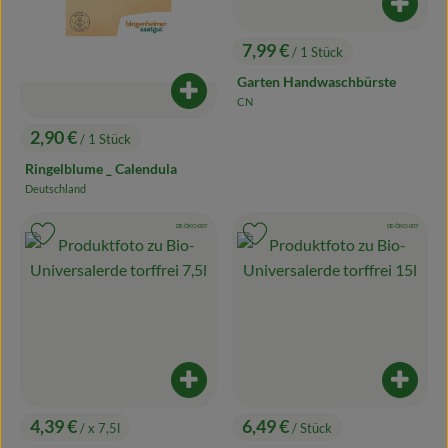
Produk
7,99 €
/ 1 Stück
, Preis:
Garten Handwaschbürste
Produkt zum Warenkorb hinzufügen
CN
, Herkunft:
2,90 €
/ 1 Stück
, Preis:
Ringelblume _ Calendula
Deutschland
, Herkunft:
, Kontrollstelle:
, Kontrollstelle:
DE-ÖKO-007
DE-ÖKO-007
, Verband:
, Verband:
Produkt zu Favouriten hinzufügen
Produkt zu Favouriten hinzufügen
Produkt zum Warenkorb hinzufügen
Produk
4,39 €
6,49 €
/ x 7,5l
/ Stück
, Preis:
, Preis: