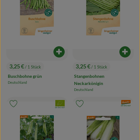
Produkt zum Warenkorb hinzufügen
Produk
3,25 €
3,25 €
/ 1 Stück
/ 1 Stück
, Preis:
, Preis:
Buschbohne grün
Stangenbohnen
Deutschland
Neckarkönigin
, Herkunft:
Deutschland
, Herkunft:
, Verband:
, Verband:
Produkt zu Favouriten hinzufügen
Produkt zu Favouriten hinzufügen
, Kontrollstelle:
DE-ÖKO-007
, Kontrollstelle:
DE-ÖKO-007