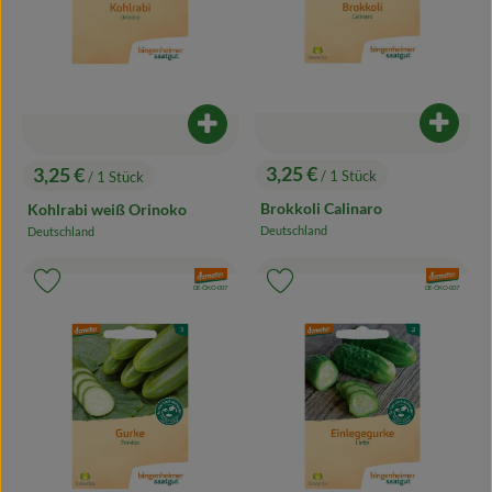
Produk
Produkt zum Warenkorb hinzufügen
3,25 €
3,25 €
/ 1 Stück
/ 1 Stück
, Preis:
, Preis:
Brokkoli Calinaro
Kohlrabi weiß Orinoko
Deutschland
Deutschland
, Herkunft:
, Herkunft:
, Verband:
, Verband:
Produkt zu Favouriten hinzufügen
Produkt zu Favouriten hinzufügen
, Kontrollstelle:
, Kontrollstelle:
DE-ÖKO-007
DE-ÖKO-007