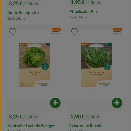
1,95 €
3,25 €
/ 1 Stück
/ 1 Stück
, Preis:
, Preis:
Pflücksalat Piro
Bunte Salatplatte
Deutschland
Deutschland
, Herkunft:
, Herkunft:
, Verband:
, Verband:
Produkt zu Favouriten hinzufügen
Produkt zu Favouriten hinzufügen
, Kontrollstelle:
, Kontrollstelle:
DE-ÖKO-007
DE-ÖKO-007
Produkt zum Warenkorb hinzufügen
Produk
3,25 €
2,90 €
/ 1 Stück
/ 1 Stück
, Preis:
, Preis:
Kopfsalat Lucinde Saatgut
Salatrauke Rucola