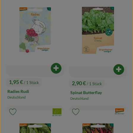
Produkt zum Warenkorb hinzufügen
Produk
1,95 €
2,90 €
/ 1 Stück
/ 1 Stück
, Preis:
, Preis:
Radies Rudi
Spinat Butterflay
Deutschland
Deutschland
, Herkunft:
, Herkunft:
, Verband:
, Verband:
Produkt zu Favouriten hinzufügen
Produkt zu Favouriten hinzufügen
, Kontrollstelle:
DE-ÖKO-007
, Kontrollstelle:
DE-ÖKO-007