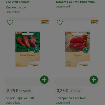
Cocktail Tomate
Tomate Cocktail Philamina
Deutschland
Zuckertraube
, Herkunft:
Deutschland
, Herkunft:
, Verband:
, Verband:
Produkt zu Favouriten hinzufügen
Produkt zu Favouriten hinzufügen
, Kontrollstelle:
, Kontrollstelle:
DE-ÖKO-007
DE-ÖKO-007
Produkt zum Warenkorb hinzufügen
Produk
3,25 €
3,25 €
/ 1 Stück
/ 1 Stück
, Preis:
, Preis:
Snack Paprika Fritz
Spitzpaprika rot Resi
Deutschland
Deutschland
, Herkunft:
, Herkunft: