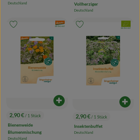
Deutschland
Vollherziger
, Herkunft:
Deutschland
, Herkunft:
, Verband:
, Verband:
Produkt zu Favouriten hinzufügen
Produkt zu Favouriten hinzufügen
, Kontrollstelle:
DE-ÖKO-007
, Kontrollstelle:
DE-ÖKO-007
Produkt zum Warenkorb hinzufügen
Produk
2,90 €
2,90 €
/ 1 Stück
/ 1 Stück
, Preis:
, Preis:
Bienenweide
Insektenbuffet
Blumenmischung
Deutschland
, Herkunft:
Deutschland