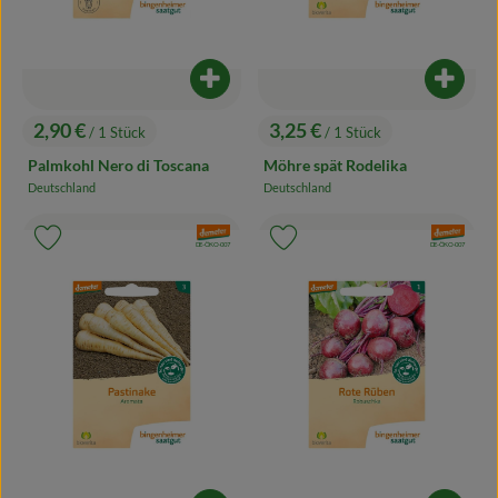
Produkt zum Warenkorb hinzufügen
Produk
2,90 €
3,25 €
/ 1 Stück
/ 1 Stück
, Preis:
, Preis:
Palmkohl Nero di Toscana
Möhre spät Rodelika
Deutschland
Deutschland
, Herkunft:
, Herkunft:
, Verband:
, Verband:
Produkt zu Favouriten hinzufügen
Produkt zu Favouriten hinzufügen
, Kontrollstelle:
, Kontrollstelle:
DE-ÖKO-007
DE-ÖKO-007