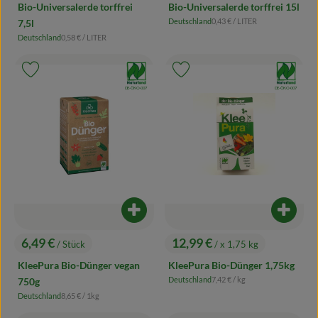
Bio-Universalerde torffrei
Bio-Universalerde torffrei 15l
, Referenzpreis:
Deutschland
0,43 €
/ LITER
7,5l
, Herkunft:
, Referenzpreis:
Deutschland
0,58 €
/ LITER
, Herkunft:
, Verband:
, Verband:
Produkt zu Favouriten hinzufügen
Produkt zu Favouriten hinzufügen
, Kontrollstelle:
, Kontrollstelle:
DE-ÖKO-007
DE-ÖKO-007
Produkt zum Warenkorb hinzufügen
Produk
6,49 €
12,99 €
/ Stück
/ x 1,75 kg
, Preis:
, Preis:
KleePura Bio-Dünger vegan
KleePura Bio-Dünger 1,75kg
, Referenzpreis:
Deutschland
7,42 €
/ kg
750g
, Herkunft:
, Referenzpreis:
Deutschland
8,65 €
/ 1kg
, Herkunft: