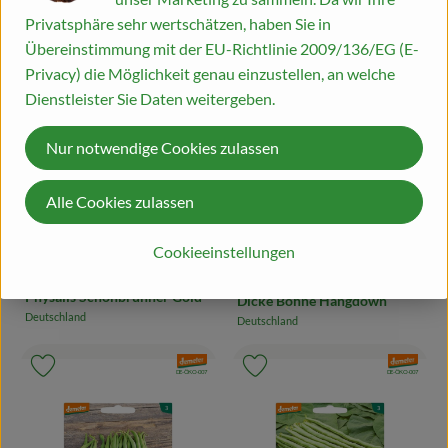
Privatsphäre sehr wertschätzen, haben Sie in
Übereinstimmung mit der EU-Richtlinie 2009/136/EG (E-
Privacy) die Möglichkeit genau einzustellen, an welche
Dienstleister Sie Daten weitergeben.
Nur notwendige Cookies zulassen
Alle Cookies zulassen
Produkt zum Warenkorb hinzufügen
Produk
Cookieeinstellungen
3,25 €
3,25 €
/ 1 Stück
/ 1 Stück
, Preis:
, Preis:
Physalis Schönbrunner Gold
Dicke Bohne Hangdown
Deutschland
Deutschland
, Herkunft:
, Herkunft:
, Verband:
, Verband:
Produkt zu Favouriten hinzufügen
Produkt zu Favouriten hinzufügen
, Kontrollstelle:
, Kontrollstelle:
DE-ÖKO-007
DE-ÖKO-007