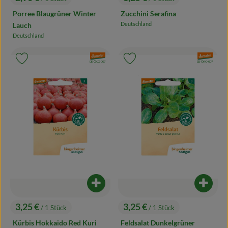
, Preis:
, Preis:
Zucchini Serafina
Porree Blaugrüner Winter
Deutschland
Lauch
, Herkunft:
Deutschland
, Herkunft:
, Verband:
, Verband:
Produkt zu Favouriten hinzufügen
Produkt zu Favouriten hinzufügen
, Kontrollstelle:
, Kontrollstelle:
DE-ÖKO-007
DE-ÖKO-007
Produkt zum Warenkorb hinzufügen
Produk
3,25 €
3,25 €
/ 1 Stück
/ 1 Stück
, Preis:
, Preis:
Kürbis Hokkaido Red Kuri
Feldsalat Dunkelgrüner