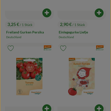
Produkt zum Warenkorb hinzufügen
Produk
3,25 €
2,90 €
/ 1 Stück
/ 1 Stück
, Preis:
, Preis:
Freiland Gurken Persika
Einlegegurke Liefje
Deutschland
Deutschland
, Herkunft:
, Herkunft:
, Verband:
, Verband:
Produkt zu Favouriten hinzufügen
Produkt zu Favouriten hinzufügen
, Kontrollstelle:
, Kontrollstelle:
DE-ÖKO-007
DE-ÖKO-007
Produkt zum Warenkorb hinzufügen
Produk