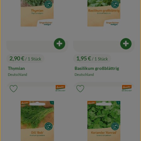
Produkt zum Warenkorb hinzufügen
Produk
2,90 €
1,95 €
/ 1 Stück
/ 1 Stück
, Preis:
, Preis:
Thymian
Basilikum großblättrig
Deutschland
Deutschland
, Herkunft:
, Herkunft:
, Verband:
, Verband:
Produkt zu Favouriten hinzufügen
Produkt zu Favouriten hinzufügen
, Kontrollstelle:
, Kontrollstelle:
DE-ÖKO-007
DE-ÖKO-007