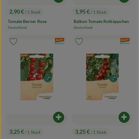
2,90 €
1,95 €
/ 1 Stück
/ 1 Stück
, Preis:
, Preis:
Tomate Berner Rose
Balkon Tomate Rotkäppchen
Deutschland
Deutschland
, Herkunft:
, Herkunft:
, Verband:
, Verband:
Produkt zu Favouriten hinzufügen
Produkt zu Favouriten hinzufügen
, Kontrollstelle:
, Kontrollstelle:
DE-ÖKO-007
DE-ÖKO-007
Produkt zum Warenkorb hinzufügen
Produk
3,25 €
3,25 €
/ 1 Stück
/ 1 Stück
, Preis:
, Preis: