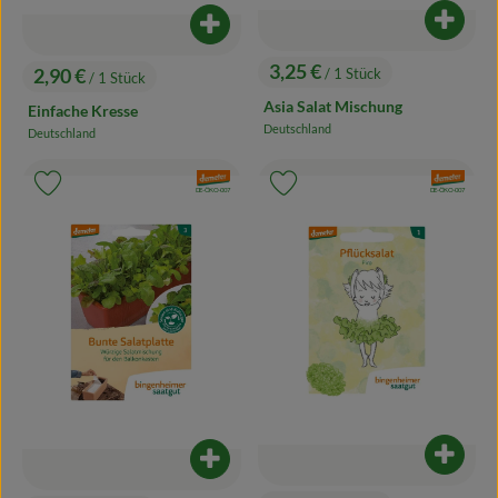
Produk
Produkt zum Warenkorb hinzufügen
3,25 €
2,90 €
/ 1 Stück
/ 1 Stück
, Preis:
, Preis:
Asia Salat Mischung
Einfache Kresse
Deutschland
Deutschland
, Herkunft:
, Herkunft:
, Verband:
, Verband:
Produkt zu Favouriten hinzufügen
Produkt zu Favouriten hinzufügen
, Kontrollstelle:
, Kontrollstelle:
DE-ÖKO-007
DE-ÖKO-007
Produk
Produkt zum Warenkorb hinzufügen