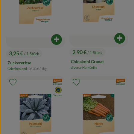
Produk
Produkt zum Warenkorb hinzufügen
2,90 €
3,25 €
/ 1 Stück
/ 1 Stück
, Preis:
, Preis:
Chinakohl Granat
Zuckererbse
diverse Herkünfte
, Referenzpreis:
Griechenland
108,33 €
/ 1kg
, Herkunft:
, Herkunft:
, Verband:
, Verband:
Produkt zu Favouriten hinzufügen
Produkt zu Favouriten hinzufügen
, Kontrollstelle:
, Kontrollstelle:
DE-ÖKO-007
DE-ÖKO-007
, EU Herkunft:
Toscana