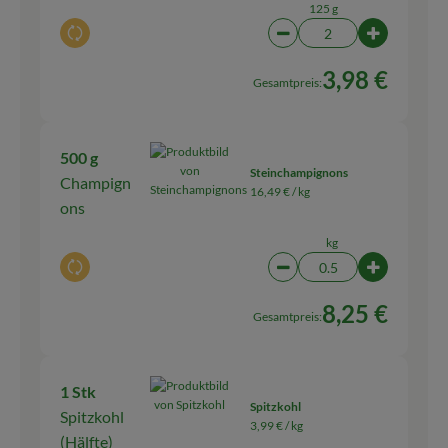
125 g
Auswahl ändern
Artikelanzahl verringern
Artikelanz
3,98 €
Gesamtpreis:
500 g
Steinchampignons
Champign
16,49 € /
kg
ons
kg
Auswahl ändern
Artikelanzahl verringern
Artikelanza
8,25 €
Gesamtpreis:
1 Stk
Spitzkohl
Spitzkohl
3,99 € /
kg
(Hälfte)