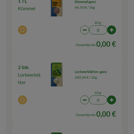
1 TL
Kümmel ganz
46,50 € /
1kg
Kümmel
60 g
Auswahl ändern
Artikelanzahl verringern
Artikelanza
0,00 €
Gesamtpreis:
2 Stk
Lorbeerblätter, ganz
Lorbeerblä
289,00 € /
1kg
tter
10 g
Auswahl ändern
Artikelanzahl verringern
Artikelanza
0,00 €
Gesamtpreis: