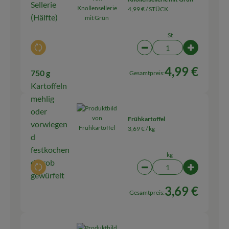
Sellerie
4,99 € /
STÜCK
(Hälfte)
St
Auswahl ändern
Artikelanzahl verringern
Artikelanza
4,99 €
750 g
Gesamtpreis:
Kartoffeln
mehlig
oder
Frühkartoffel
vorwiegen
3,69 € /
kg
d
festkochen
kg
d, grob
Auswahl ändern
Artikelanzahl verringern
Artikelanza
gewürfelt
3,69 €
Gesamtpreis: