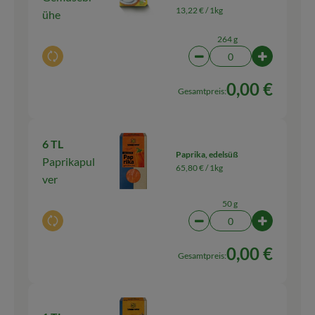
13,22 € /
1kg
ühe
264 g
Auswahl ändern
Artikelanzahl verringern
Artikelanz
0,00 €
Gesamtpreis:
6 TL
Paprika, edelsüß
Paprikapul
65,80 € /
1kg
ver
50 g
Auswahl ändern
Artikelanzahl verringern
Artikelanza
0,00 €
Gesamtpreis: