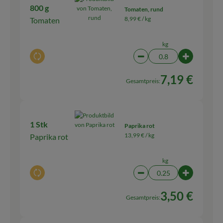
800 g
Tomaten, rund
8,99 € /
kg
Tomaten
kg
Auswahl ändern
Artikelanzahl verringern
Artikelanza
7,19 €
Gesamtpreis:
1 Stk
Paprika rot
13,99 € /
kg
Paprika rot
kg
Auswahl ändern
Artikelanzahl verringern
Artikelanza
3,50 €
Gesamtpreis: