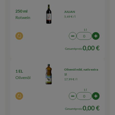
250 ml
JULIAN
5,49 € /
l
Rotwein
1 l
Auswahl ändern
Artikelanzahl verringern
Artikelanza
0,00 €
Gesamtpreis:
Olivenöl mild, nativ extra
1 EL
1l
Olivenöl
17,99 € /
l
1 l
Auswahl ändern
Artikelanzahl verringern
Artikelanza
0,00 €
Gesamtpreis: