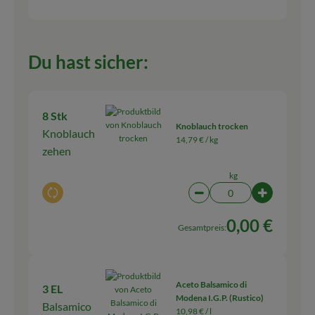
Du hast sicher:
8 Stk
Knoblauch trocken
Knoblauch
14,79 € /
kg
zehen
kg
Auswahl ändern
Artikelanzahl verringern
Artikelanza
0,00 €
Gesamtpreis:
Aceto Balsamico di
3 EL
Modena I.G.P. (Rustico)
Balsamico
10,98 € /
l