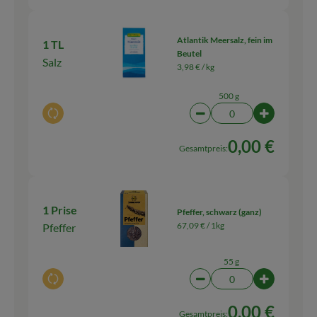
Atlantik Meersalz, fein im
1 TL
Beutel
Salz
3,98 € /
kg
500 g
Auswahl ändern
Artikelanzahl verringern
Artikelanz
0,00 €
Gesamtpreis:
1 Prise
Pfeffer, schwarz (ganz)
67,09 € /
1kg
Pfeffer
55 g
Auswahl ändern
Artikelanzahl verringern
Artikelanza
0,00 €
Gesamtpreis: