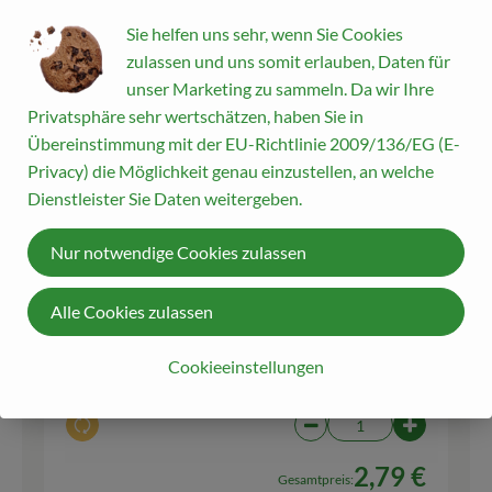
Sie helfen uns sehr, wenn Sie Cookies
zulassen und uns somit erlauben, Daten für
300 ml
Bio Soja Cuisine
5,95 € /
l
unser Marketing zu sammeln. Da wir Ihre
Sojacuisine
Privatsphäre sehr wertschätzen, haben Sie in
Übereinstimmung mit der EU-Richtlinie 2009/136/EG (E-
200 ml
Privacy) die Möglichkeit genau einzustellen, an welche
Auswahl ändern
Artikelanzahl verringern
Artikelanz
Dienstleister Sie Daten weitergeben.
2,38 €
Gesamtpreis:
Nur notwendige Cookies zulassen
Alle Cookies zulassen
1 Bund
Petersilie, kraus
2,79 € /
Stück
Petersilie
Cookieeinstellungen
Stk
Auswahl ändern
Artikelanzahl verringern
Artikelanza
2,79 €
Gesamtpreis: