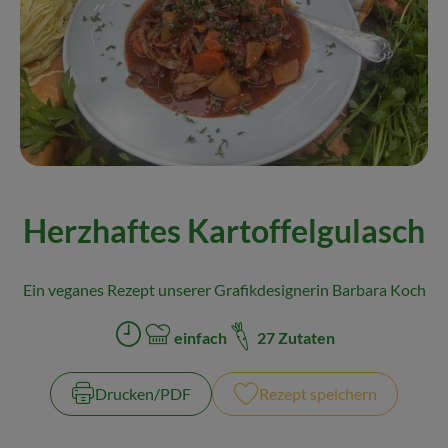
Naturkost
Wein
Getränke
Kosmetik & Drogerie
Angebote & Neues
Herzhaftes Kartoffelgulasch
Wir empfehlen
VINCE Weine
Ein veganes Rezept unserer Grafikdesignerin Barbara Koch
einfach
27 Zutaten
Zubreitungszeit:
Schwierigkeit:
So geht's
Drucken​/​PDF
Rezept speichern
Über uns
Veranstaltungen