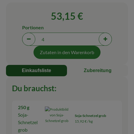
Blog
53,15 €
Portionen
Portionen verringern (aktuell 4 Portionen ausgewäh
Portionen erh
Zutaten in den Warenkorb
Einkaufsliste
Zubereitung
Du brauchst:
250 g
Soja-
Soja-Schnetzel grob
15,92 € /
kg
Schnetzel
grob