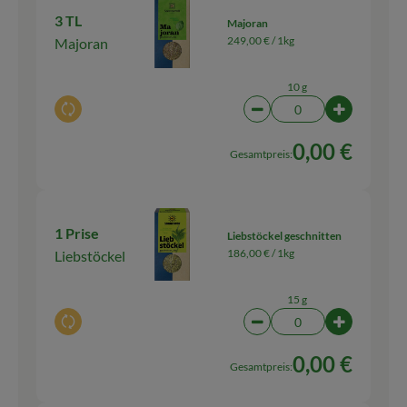
3 TL
Majoran
249,00 € /
1kg
Majoran
10 g
Auswahl ändern
Artikelanzahl verringern
Artikelanza
0,00 €
Gesamtpreis:
1 Prise
Liebstöckel geschnitten
186,00 € /
1kg
Liebstöckel
15 g
Auswahl ändern
Artikelanzahl verringern
Artikelanza
0,00 €
Gesamtpreis: