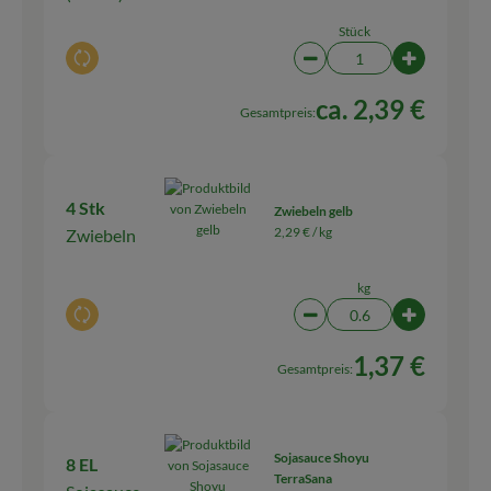
Stück
Auswahl ändern
Artikelanzahl verringern
Artikelanza
ca. 2,39 €
Gesamtpreis:
4 Stk
Zwiebeln gelb
2,29 € /
kg
Zwiebeln
kg
Auswahl ändern
Artikelanzahl verringern
Artikelanza
1,37 €
Gesamtpreis:
Sojasauce Shoyu
8 EL
TerraSana