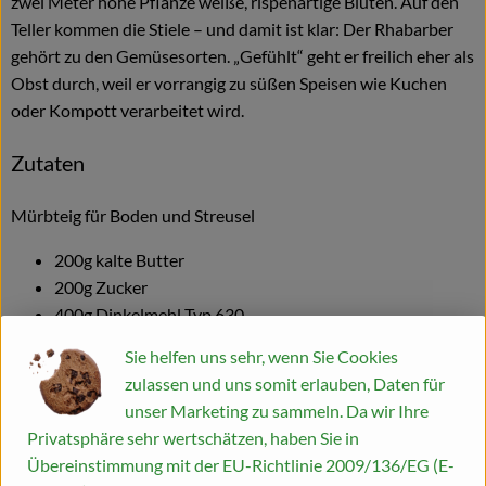
zwei Meter hohe Pflanze weiße, rispenartige Blüten. Auf den
Teller kommen die Stiele – und damit ist klar: Der Rhabarber
Blog
gehört zu den Gemüsesorten. „Gefühlt“ geht er freilich eher als
Obst durch, weil er vorrangig zu süßen Speisen wie Kuchen
oder Kompott verarbeitet wird.
Zutaten
Mürbteig für Boden und Streusel
200g kalte Butter
200g Zucker
400g Dinkelmehl Typ 630
Sie helfen uns sehr, wenn Sie Cookies
Für die Rhabarberfüllung
zulassen und uns somit erlauben, Daten für
1kg Rhabarber
unser Marketing zu sammeln. Da wir Ihre
6 EL Zucker
Privatsphäre sehr wertschätzen, haben Sie in
1 EL Butter
Übereinstimmung mit der EU-Richtlinie 2009/136/EG (E-
1 Päckchen Vanillezucker