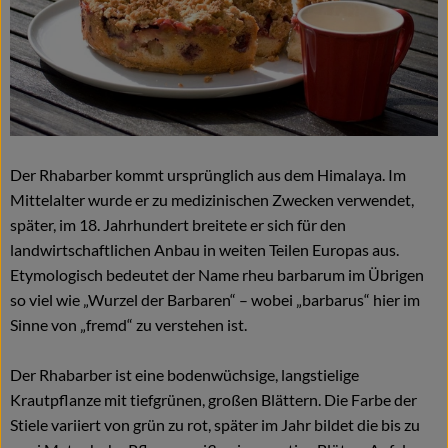
Naturkost
Wein
Getränke
Kosmetik & Drogerie
Der Rhabarber kommt ursprünglich aus dem Himalaya. Im
Angebote & Neues
Mittelalter wurde er zu medizinischen Zwecken verwendet,
später, im 18. Jahrhundert breitete er sich für den
Wir empfehlen
landwirtschaftlichen Anbau in weiten Teilen Europas aus.
Etymologisch bedeutet der Name rheu barbarum im Übrigen
VINCE Weine
so viel wie „Wurzel der Barbaren“ – wobei „barbarus“ hier im
Sinne von „fremd“ zu verstehen ist.
So geht's
Der Rhabarber ist eine bodenwüchsige, langstielige
Über uns
Krautpflanze mit tiefgrünen, großen Blättern. Die Farbe der
Stiele variiert von grün zu rot, später im Jahr bildet die bis zu
Veranstaltungen