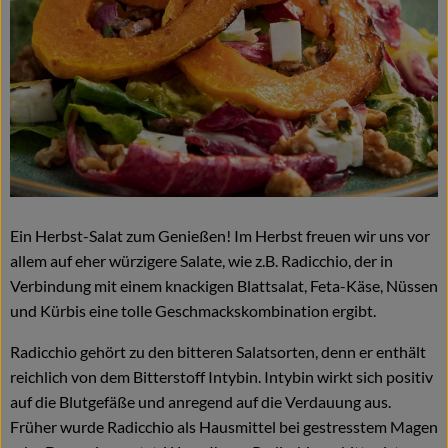
Naturkost
Wein
Getränke
Kosmetik & Drogerie
Angebote & Neues
Ein Herbst-Salat zum Genießen! Im Herbst freuen wir uns vor
Wir empfehlen
allem auf eher würzigere Salate, wie z.B. Radicchio, der in
VINCE Weine
Verbindung mit einem knackigen Blattsalat, Feta-Käse, Nüssen
und Kürbis eine tolle Geschmackskombination ergibt.
Radicchio gehört zu den bitteren Salatsorten, denn er enthält
So geht's
reichlich von dem Bitterstoff Intybin. Intybin wirkt sich positiv
Über uns
auf die Blutgefäße und anregend auf die Verdauung aus.
Früher wurde Radicchio als Hausmittel bei gestresstem Magen
Veranstaltungen