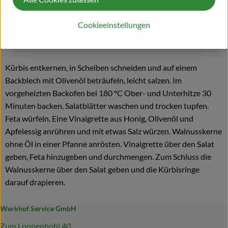
3 EL gehackte Walnusskerne
Cookieeinstellungen
Zubereitung
Kürbis entkernen, in Scheiben schneiden und auf einem
Backblech mit Olivenöl beträufeln, leicht salzen. Im
vorgeheizten Backofen bei 180 °C Ober- und Unterhitze 30
Minuten backen. Salatblätter waschen und trocken tupfen.
Feta würfeln. Eine Vinaigrette aus Honig, Olivenöl und
Apfelessig anrühren und mit etwas Salz würzen. Walnusskerne
ohne Öl in einer Pfanne anrösten. Vinaigrette über den Salat
geben, Feta hinzugeben und durchmengen. Zum Schluss die
Walnusskerne über den Salat geben und die Kürbisringe
darauf drapieren.
Werkhof Service GmbH
Zum Lonnenhohl 40