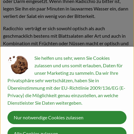
oder Darm eingesetzt. Wenn Ihnen Radicchio zu bitter ist,
legen Sie ihn ein paar Minuten in lauwarmes Wasser ein, dann
Blog
verliert der Salat ein wenig von der Bitterkeit.
Radicchio verträgt er sich sowohl optisch als auch
geschmacklich bestens mit Blattsalaten aller Art und auch in
Kombination mit Früchten oder Nüssen macht er optisch und
geschmacklich eine gute Figur.
Sie helfen uns sehr, wenn Sie Cookies
Zutaten
zulassen und uns somit erlauben, Daten für
unser Marketing zu sammeln. Da wir Ihre
1/2 Butternut oder Hokkaido
Privatsphäre sehr wertschätzen, haben Sie in
1 kleiner Radicchio
Übereinstimmung mit der EU-Richtlinie 2009/136/EG (E-
1 kleiner Salat
Privacy) die Möglichkeit genau einzustellen, an welche
1 Packung Feta
Dienstleister Sie Daten weitergeben.
2 EL Honig
Nur notwendige Cookies zulassen
2 EL Olivenöl
75 ml Apfelessig
Salz
Alle Cookies zulassen