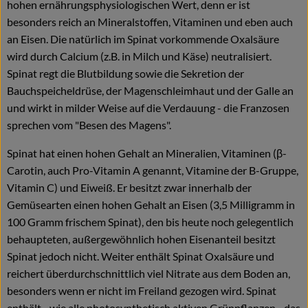
hohen ernährungsphysiologischen Wert, denn er ist
besonders reich an Mineralstoffen, Vitaminen und eben auch
an Eisen. Die natürlich im Spinat vorkommende Oxalsäure
wird durch Calcium (z.B. in Milch und Käse) neutralisiert.
Spinat regt die Blutbildung sowie die Sekretion der
Bauchspeicheldrüse, der Magenschleimhaut und der Galle an
und wirkt in milder Weise auf die Verdauung - die Franzosen
sprechen vom "Besen des Magens".
Spinat hat einen hohen Gehalt an Mineralien, Vitaminen (β-
Carotin, auch Pro-Vitamin A genannt, Vitamine der B-Gruppe,
Vitamin C) und Eiweiß. Er besitzt zwar innerhalb der
Gemüsearten einen hohen Gehalt an Eisen (3,5 Milligramm in
100 Gramm frischem Spinat), den bis heute noch gelegentlich
behaupteten, außergewöhnlich hohen Eisenanteil besitzt
Spinat jedoch nicht. Weiter enthält Spinat Oxalsäure und
reichert überdurchschnittlich viel Nitrate aus dem Boden an,
besonders wenn er nicht im Freiland gezogen wird. Spinat
enthält - wie alle photosynthetisch aktiven Grünpflanzen - das