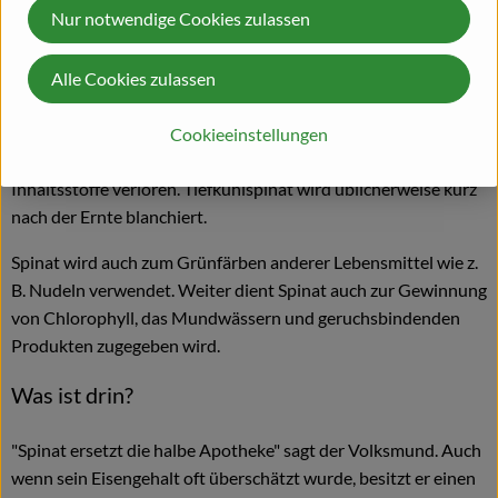
Nur notwendige Cookies zulassen
Kartoffeln serviert. Um sowohl den leicht metallisch-bitteren,
etwas astringierenden Geschmack zu mildern als auch den
Nitratgehalt (um 40–70%) zu verringern kann Spinat vor der
Alle Cookies zulassen
weiteren Zubereitung blanchiert werden. Beim Blanchieren
bleibt ein Großteil des wasserlöslichen Nitrats im Kochwasser
Cookieeinstellungen
zurück, allerdings geht dadurch auch ein Teil der anderen
Inhaltsstoffe verloren. Tiefkühlspinat wird üblicherweise kurz
nach der Ernte blanchiert.
Spinat wird auch zum Grünfärben anderer Lebensmittel wie z.
B. Nudeln verwendet. Weiter dient Spinat auch zur Gewinnung
von Chlorophyll, das Mundwässern und geruchsbindenden
Produkten zugegeben wird.
Was ist drin?
"Spinat ersetzt die halbe Apotheke" sagt der Volksmund. Auch
wenn sein Eisengehalt oft überschätzt wurde, besitzt er einen