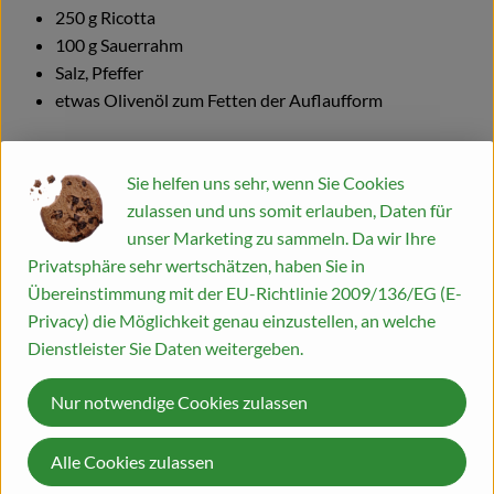
250 g Ricotta
100 g Sauerrahm
Salz, Pfeffer
etwas Olivenöl zum Fetten der Auflaufform
Zubereitung
Sie helfen uns sehr, wenn Sie Cookies
zulassen und uns somit erlauben, Daten für
Strudelteig
unser Marketing zu sammeln. Da wir Ihre
Privatsphäre sehr wertschätzen, haben Sie in
Mehl, Salz, Ei, Olivenöl und 125 ml Wasser mit dem Knethaken
Übereinstimmung mit der EU-Richtlinie 2009/136/EG (E-
5-10 Minuten zu einem glatten Teig verkneten. Zugedeckt ca.
Privacy) die Möglichkeit genau einzustellen, an welche
30 Minuten ruhen lassen; dafür einen Topf mit heißem Wasser
Dienstleister Sie Daten weitergeben.
ausspülen, abtrocknen, den Topfboden mit Backpapier belegen
und den Strudelteig daraufsetzen. Den Topfdeckel auflegen
Nur notwendige Cookies zulassen
und den Teig warm stehen lassen. So wird der Teig elastisch
und gut zum Verarbeiten.
Alle Cookies zulassen
Füllung