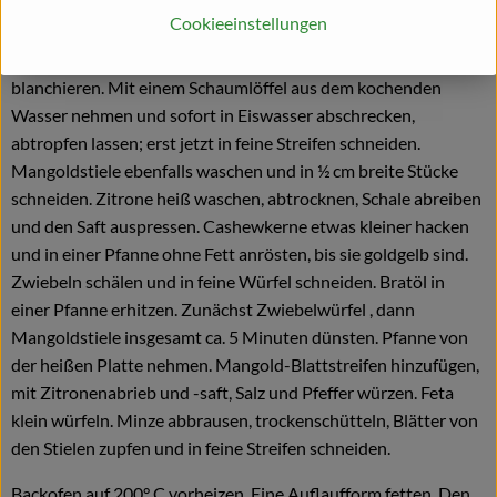
Cookieeinstellungen
Die Mangoldblätter vom Stiel schneiden, waschen und dann
portionsweise in kochendem Salzwasser ca. 2-3 Minuten
blanchieren. Mit einem Schaumlöffel aus dem kochenden
Wasser nehmen und sofort in Eiswasser abschrecken,
abtropfen lassen; erst jetzt in feine Streifen schneiden.
Mangoldstiele ebenfalls waschen und in ½ cm breite Stücke
schneiden. Zitrone heiß waschen, abtrocknen, Schale abreiben
und den Saft auspressen. Cashewkerne etwas kleiner hacken
und in einer Pfanne ohne Fett anrösten, bis sie goldgelb sind.
Zwiebeln schälen und in feine Würfel schneiden. Bratöl in
einer Pfanne erhitzen. Zunächst Zwiebelwürfel , dann
Mangoldstiele insgesamt ca. 5 Minuten dünsten. Pfanne von
der heißen Platte nehmen. Mangold-Blattstreifen hinzufügen,
mit Zitronenabrieb und -saft, Salz und Pfeffer würzen. Feta
klein würfeln. Minze abbrausen, trockenschütteln, Blätter von
den Stielen zupfen und in feine Streifen schneiden.
Backofen auf 200° C vorheizen. Eine Auflaufform fetten. Den