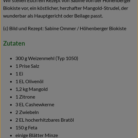
Wir stellen Euch ein Rezept von Sabine von der Höhenberger
Biokiste vor, ein köstlicher, herzhafter Mangold-Strudel, der
Blog
wunderbar als Hauptgericht oder Beilage passt.
(c) Bild und Rezept: Sabine Ommer / Höhenberger Biokiste
Zutaten
300 g Weizenmehl (Typ 1050)
1 Prise Salz
1 Ei
1 EL Olivenöl
1,2 kg Mangold
1 Zitrone
3 EL Cashewkerne
2 Zwiebeln
2 EL hocherhitzbares Bratöl
150 g Feta
einige Blätter Minze