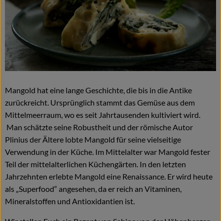
Naturkost
Wein
Getränke
Kosmetik & Drogerie
Mangold hat eine lange Geschichte, die bis in die Antike
Angebote & Neues
zurückreicht. Ursprünglich stammt das Gemüse aus dem
Mittelmeerraum, wo es seit Jahrtausenden kultiviert wird.
Wir empfehlen
Man schätzte seine Robustheit und der römische Autor
VINCE Weine
Plinius der Ältere lobte Mangold für seine vielseitige
Verwendung in der Küche. Im Mittelalter war Mangold fester
Teil der mittelalterlichen Küchengärten. In den letzten
So geht's
Jahrzehnten erlebte Mangold eine Renaissance. Er wird heute
als „Superfood“ angesehen, da er reich an Vitaminen,
Über uns
Mineralstoffen und Antioxidantien ist.
Veranstaltungen