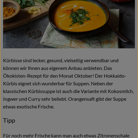
Naturkost
Wein
Getränke
Kosmetik & Drogerie
Angebote & Neues
Kürbisse sind lecker, gesund, vielseitig verwendbar und
können wir Ihnen aus eigenem Anbau anbieten. Das
Wir empfehlen
Ökokisten-Rezept für den Monat Oktober! Der Hokkaido-
Kürbis eignet sich wunderbar für Suppen. Neben der
VINCE Weine
klassischen Kürbissuppe ist auch die Variante mit Kokosmilch,
Ingwer und Curry sehr beliebt. Orangensaft gibt der Suppe
etwas exotische Frische.
So geht's
Tipp
Über uns
Für noch mehr Frische kann man auch etwas Zitronenschale
Veranstaltungen