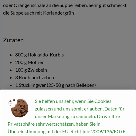
oder Orangenschale an die Suppe reiben. Sehr gut schmeckt
Blog
die Suppe auch mit Koriandergrün!
Zutaten
800 g Hokkaido-Kürbis
200 g Möhren
100 g Zwiebeln
3 Knoblauchzehen
1 Stück Ingwer (25-50 g nach Belieben)
1 EL Currypulver
1 Prise Chilipulver
Sie helfen uns sehr, wenn Sie Cookies
400 g Saftorangen
zulassen und uns somit erlauben, Daten für
1 Zitrone
unser Marketing zu sammeln. Da wir Ihre
½ Bund Petersilie
Privatsphäre sehr wertschätzen, haben Sie in
400 ml Kokosmilch
Übereinstimmung mit der EU-Richtlinie 2009/136/EG (E-