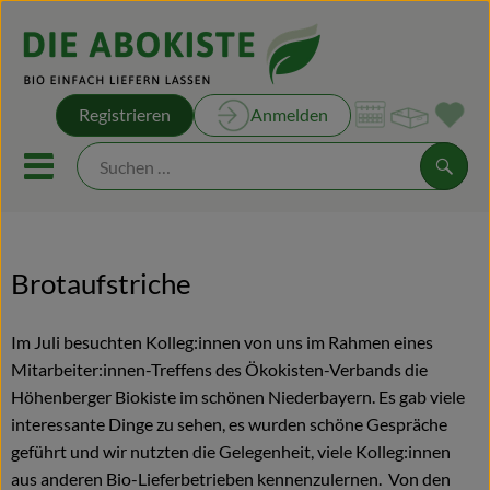
Warenk
Registrieren
Anmelden
Link
Mobiles Menu öffnen oder sch
Suche
Unsere Kisten
Brotaufstriche
Unsere Rezepte
Im Juli besuchten Kolleg:innen von uns im Rahmen eines
Obst & Gemüse
Mitarbeiter:innen-Treffens des Ökokisten-Verbands die
Höhenberger Biokiste im schönen Niederbayern. Es gab viele
Kühltheke
interessante Dinge zu sehen, es wurden schöne Gespräche
geführt und wir nutzten die Gelegenheit, viele Kolleg:innen
Brot & Backwaren
aus anderen Bio-Lieferbetrieben kennenzulernen. Von den