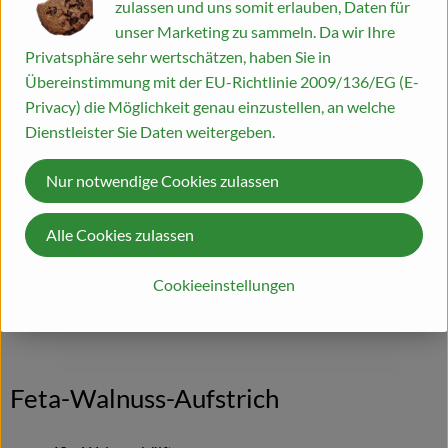
zulassen und uns somit erlauben, Daten für
20 g Tomatenmark
unser Marketing zu sammeln. Da wir Ihre
1 Spritzer Zitronensaft
Privatsphäre sehr wertschätzen, haben Sie in
½ TL Paprika edelsüß
Übereinstimmung mit der EU-Richtlinie 2009/136/EG (E-
Pfeffer, etwas Salz (wenn keine gesalzenen Pistazien
Privacy) die Möglichkeit genau einzustellen, an welche
verwendet werden)
Dienstleister Sie Daten weitergeben.
Pistazien schälen und klein hacken. Cherrytomaten waschen
Nur notwendige Cookies zulassen
und vierteln.
Frischkäse mit Tomatenmark, Zitronensaft, Paprika, Pfeffer
und Salz
Alle Cookies zulassen
vermischen. Gehackte Pistazien und Cherrytomaten
unterrühren und
Cookieeinstellungen
abschmecken.
Feta-Walnuss-Aufstrich