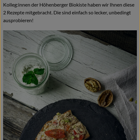
Kolleg:innen der Höhenberger Biokiste haben wir Ihnen diese
Naturkost
2 Rezepte mitgebracht. Die sind einfach so lecker, unbedingt
Wein
ausprobieren!
Getränke
Kosmetik & Drogerie
Angebote & Neues
Wir empfehlen
VINCE Weine
So geht's
Über uns
Veranstaltungen