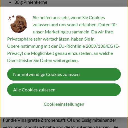
30 g Pinienkerne
Saft von 1 großen Zitrone
Blog
2-4 EL Olivenöl
Sie helfen uns sehr, wenn Sie Cookies
1 EL HImbeer- oder Apfelessig
zulassen und uns somit erlauben, Daten für
1 Knoblauchzehe
unser Marketing zu sammeln. Da wir Ihre
1 kleine rote Zwiebel
Privatsphäre sehr wertschätzen, haben Sie in
etwas frisches Basilikum und Minze
Übereinstimmung mit der EU-Richtlinie 2009/136/EG (E-
Privacy) die Möglichkeit genau einzustellen, an welche
Dienstleister Sie Daten weitergeben.
Zubereitung
Nur notwendige Cookies zulassen
Die Pinienkerne rösten, abkühlen lassen. Den Feta in 10 Stücke
und die Zucchini der Länge nach in 10 dünne Scheiben
Alle Cookies zulassen
schneiden. Die Nektarine halbieren, entkernen und in 15
Stückchen schneiden. Die Fetastücke jeweils in eine
Cookieeinstellungen
Zucchinischeibe einschlagen und abwechselnd mit den
Nektarinen aufspießen. Mit etwas Öl bestreichen und grillen.
Für die Vinaigrette Zitronensaft, Öl und Essig miteinander
verrühren. Knoblauchzehe und die Kräuter fein hacken. Die