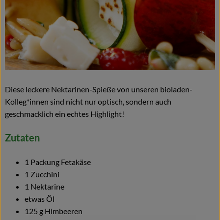
Naturkost
Wein
Getränke
Kosmetik & Drogerie
Diese leckere Nektarinen-Spieße von unseren bioladen-
Angebote & Neues
Kolleg*innen sind nicht nur optisch, sondern auch
geschmacklich ein echtes Highlight!
Wir empfehlen
Zutaten
VINCE Weine
1 Packung Fetakäse
1 Zucchini
So geht's
1 Nektarine
Über uns
etwas Öl
125 g Himbeeren
Veranstaltungen