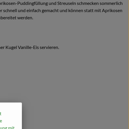
prikosen-Puddingfüllung und Streuseln schmecken sommerlich
per schnell und einfach gemacht und können statt mit Aprikosen
ubereitet werden.
r Kugel Vanille-Eis servieren.
t
e
mung mit