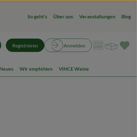
So geht's
Über uns
Veranstaltungen
Blog
Warenk
L
Registrieren
Anmelden
chen
 Neues
Wir empfehlen
VINCE Weine