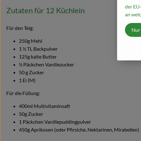
der EU-
Zutaten für 12 Küchlein
an welc
Für den Teig:
Nur
250g Mehl
1 ½ TL Backpulver
125g kalte Butter
½ Päckchen Vanillezucker
50 g Zucker
1 Ei (M)
Für die Füllung:
400ml Multivitaminsaft
50g Zucker
1 Päckchen Vanillepuddingpulver
450g Aprikosen (oder Pfirsiche, Nektarinen, Mirabellen)