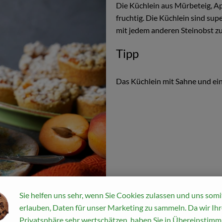
Die Küchlein aus Mürbeteig, A
fruchtig. Die Küchlein sind su
mit jedem anderen Steinobst z
Tipp
Das Küchlein mit Sahne und eine
Sie helfen uns sehr, wenn Sie Cookies zulassen und uns somi
erlauben, Daten für unser Marketing zu sammeln. Da wir Ihr
Privatsphäre sehr wertschätzen, haben Sie in Übereinstim