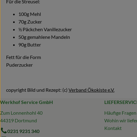
Für die Streusel:
100g Mehl
70g Zucker
½ Päckchen Vanillezucker
50g gemahlene Mandeln
90g Butter
Fett für die Form
Puderzucker
copyright Bild und Rezept: (c)
Verband Ökokiste e.V.
Werkhof Service GmbH
LIEFERSERVIC
Zum Lonnenhohl 40
Häufige Fragen
44319 Dortmund
Wohin wir liefe
Kontakt
0231 9231 340