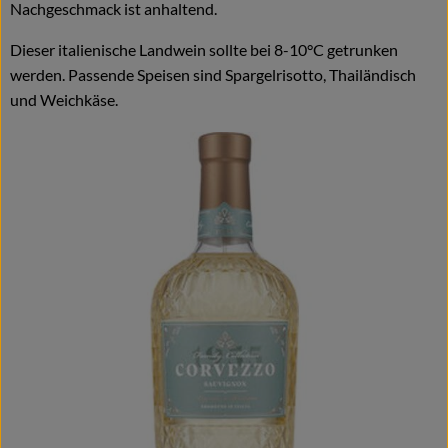
Nachgeschmack ist anhaltend.
Naturkost
Dieser italienische Landwein sollte bei 8-10°C getrunken
Wein
werden. Passende Speisen sind Spargelrisotto, Thailändisch
und Weichkäse.
Getränke
Kosmetik & Drogerie
Angebote & Neues
Wir empfehlen
VINCE Weine
So geht's
Über uns
Veranstaltungen