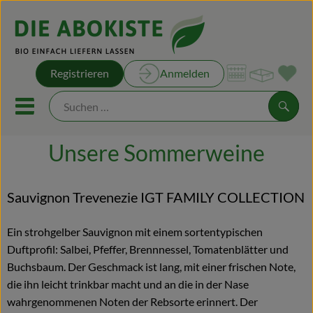
Warenk
Registrieren
Anmelden
Link
Mobiles Menu öffnen oder sch
Suche
Unsere Sommerweine
Unsere Kisten
Sauvignon Trevenezie IGT FAMILY COLLECTION
Unsere Rezepte
Ein strohgelber Sauvignon mit einem sortentypischen
Obst & Gemüse
Duftprofil: Salbei, Pfeffer, Brennnessel, Tomatenblätter und
Kühltheke
Buchsbaum. Der Geschmack ist lang, mit einer frischen Note,
die ihn leicht trinkbar macht und an die in der Nase
Brot & Backwaren
wahrgenommenen Noten der Rebsorte erinnert. Der