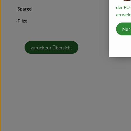
der EU-
Spargel
an welc
Pilze
Nur
zurück zur Übersicht