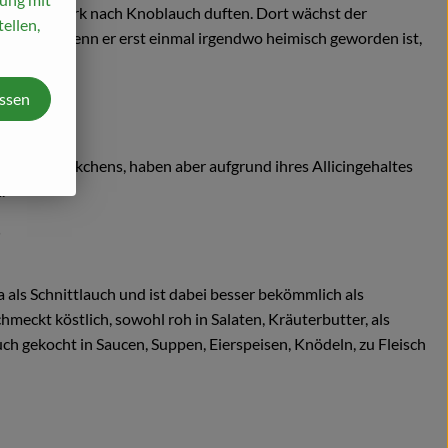
Wald, die stark nach Knoblauch duften. Dort wächst der
ellen,
hen, denn wenn er erst einmal irgendwo heimisch geworden ist,
assen
es Maiglöckchens, haben aber aufgrund ihres Allicingehaltes
.
?
 als Schnittlauch und ist dabei besser bekömmlich als
meckt köstlich, sowohl roh in Salaten, Kräuterbutter, als
ch gekocht in Saucen, Suppen, Eierspeisen, Knödeln, zu Fleisch