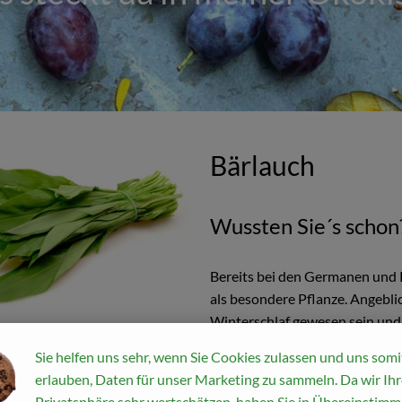
Bärlauch
Wussten Sie´s schon
Bereits bei den Germanen und K
als besondere Pflanze. Angebli
Winterschlaf gewesen sein und
Sie helfen uns sehr, wenn Sie Cookies zulassen und uns somi
Wo kommt´s her?
erlauben, Daten für unser Marketing zu sammeln. Da wir Ihr
Privatsphäre sehr wertschätzen, haben Sie in Übereinstim