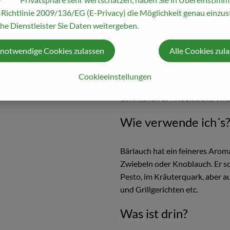
Im Frühling gibt es Stellen im 
Richtlinie 2009/136/EG (E-Privacy) die Möglichkeit genau einzust
Bärlauch, meist in großen Fläc
he Dienstleister Sie Daten weitergeben.
breitet er sich gerne üppig aus.
 notwendige Cookies zulassen
Alle Cookies zul
Wie sieht´s aus?
Cookieeinstellungen
Bärlauchblätter ähneln denen d
ein intensives Knoblaucharoma
Wie verwende ich´s
Bärlauch hat ein feineres Aroma
Zwiebeln oder Knoblauch. Er sch
Pesto, im Kräuterquark, aber au
und Grillgerichten etc.
Was ist drin?