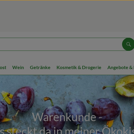
Su
ost
Wein
Getränke
Kosmetik & Drogerie
Angebote &
Warenkunde -
 steckt da in meiner Ökoki