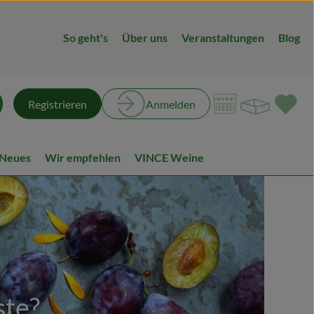
So geht's
Über uns
Veranstaltungen
Blog
Warenk
L
Registrieren
Anmelden
chen
 Neues
Wir empfehlen
VINCE Weine
ste?