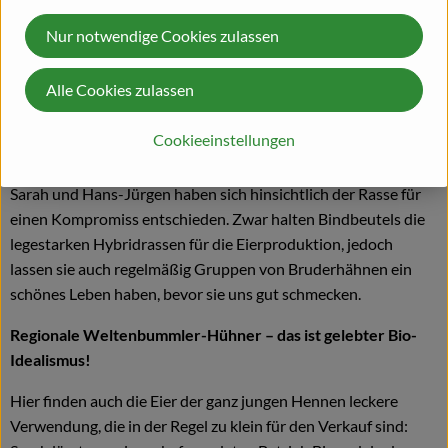
verbreitete Handhabe liegt darin begründet, dass manche
Rassen darauf ausgelegt sind, viele Eier zu legen, aber wenig
Nur notwendige Cookies zulassen
Masse ansetzen. Eine andere Rasse, die normalerweise für die
Brathähnchenproduktion genutzt wird, legt schneller an
Alle Cookies zulassen
Masse zu, die weiblichen Pendants legen jedoch wirtschaftlich
gesehen zu wenige Eier.
Cookieeinstellungen
Hier in der Riedmühle herrscht ein ganzheitliches Prinzip:
Sarah und Hans-Jürgen haben sich hinsichtlich der Rasse für
einen Kompromiss entschieden. Zwar halten Bindbeutels die
legestarken Hybridrassen für die Eierproduktion, jedoch
lassen sie auch regelmäßig Gruppen von Bruderhähnen ein
schönes Leben haben, bevor sie uns gut schmecken.
Regionale Weltenbummler-Hühner – das ist gelebter Bio-
Idealismus!
Hier finden auch die Eier der ganz jungen Hennen leckere
Verwendung, die in der Regel zu klein für den Verkauf sind: