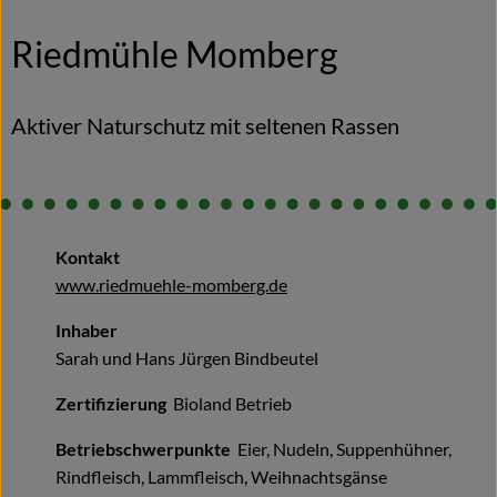
Naturkost
Riedmühle Momberg
Wein
Getränke
Aktiver Naturschutz mit seltenen Rassen
Kosmetik & Drogerie
Angebote & Neues
Kontakt
Wir empfehlen
www.riedmuehle-momberg.de
VINCE Weine
Inhaber
Sarah und Hans Jürgen Bindbeutel
So geht's
Zertifizierung
Bioland Betrieb
Über uns
Betriebschwerpunkte
Eier, Nudeln, Suppenhühner,
Rindfleisch, Lammfleisch, Weihnachtsgänse
Veranstaltungen