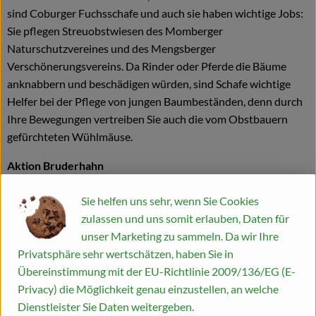
sind Coburger Fuchsschafe und auch sie haben wichtige Jobs:
Sie pflegen Streuobstwiesen des Momberger
Naturschutzvereines und des Mengsberger
Verschönerungsvereins. Da Rinder oder Pferde die Bäume
anknabbern und beschädigen würden, sind Schafe wichtige
Helfer bei der Pflege von jungen Baumbeständen, denn durch
Ihre Bewegungen vertreiben Sie auch die vom Obstbauern
gefürchteten Wühlmäuse.
Aktion Bruderhahn
Der gleiche Idealismus findet sich auch in der
Sie helfen uns sehr, wenn Sie Cookies
Hühnerwirtschaft wieder. Sarah und Hans-Jürgen haben sich
zulassen und uns somit erlauben, Daten für
dagegen entschieden, den Betrieb auf die wirtschaftlich
unser Marketing zu sammeln. Da wir Ihre
lohnenswerteste Eierproduktion zu beschränken. Denn dass
Privatsphäre sehr wertschätzen, haben Sie in
normalerweise lediglich die Hennen großgefüttert werden, die
Übereinstimmung mit der EU-Richtlinie 2009/136/EG (E-
männlichen Küken jedoch in den Schredder kommen, das
Privacy) die Möglichkeit genau einzustellen, an welche
finden die Bindbeutels völlig absurd und nicht tragbar. Diese
Dienstleister Sie Daten weitergeben.