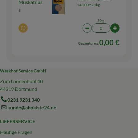
Muskatnus
143,00 € /
1kg
s
30 g
Auswahl ändern
Artikelanzahl verringern
Artikelanza
0,00 €
Gesamtpreis:
Werkhof Service GmbH
Zum Lonnenhohl 40
44319 Dortmund
0231 9231 340
kunde@abokiste24.de
LIEFERSERVICE
Häufige Fragen