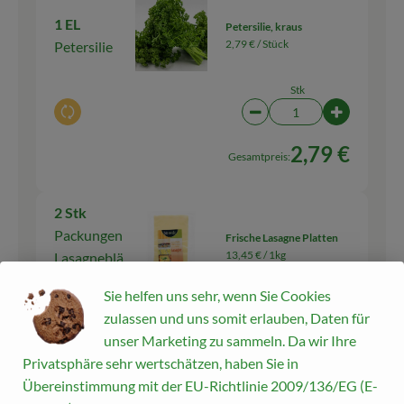
1 EL
Petersilie, kraus
2,79 € /
Stück
Petersilie
Stk
Auswahl ändern
Artikelanzahl verringern
Artikelanza
2,79 €
Gesamtpreis:
2 Stk
Packungen
Frische Lasagne Platten
13,45 € /
1kg
Lasagneblä
tter
Sie helfen uns sehr, wenn Sie Cookies
200 g
zulassen und uns somit erlauben, Daten für
Auswahl ändern
Artikelanzahl verringern
Artikelanz
unser Marketing zu sammeln. Da wir Ihre
5,38 €
Privatsphäre sehr wertschätzen, haben Sie in
Gesamtpreis:
Übereinstimmung mit der EU-Richtlinie 2009/136/EG (E-