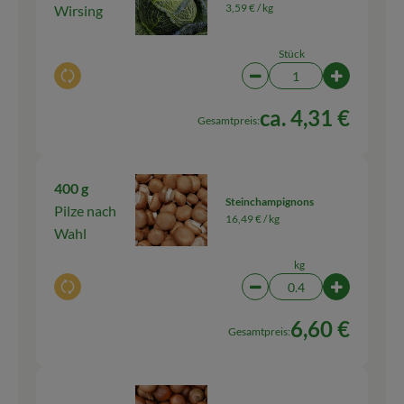
3,59 € /
kg
Wirsing
Stück
Auswahl ändern
Artikelanzahl verringern
Artikelanza
ca. 4,31 €
Gesamtpreis:
400 g
Steinchampignons
Pilze nach
16,49 € /
kg
Wahl
kg
Auswahl ändern
Artikelanzahl verringern
Artikelanza
6,60 €
Gesamtpreis: