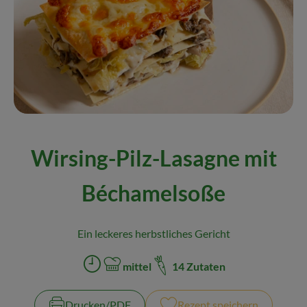
Naturkost
Wein
Getränke
Kosmetik & Drogerie
Angebote & Neues
Wirsing-Pilz-Lasagne mit
Wir empfehlen
Béchamelsoße
VINCE Weine
Ein leckeres herbstliches Gericht
So geht's
mittel
14 Zutaten
Über uns
Zubreitungszeit:
Schwierigkeit:
Veranstaltungen
Drucken​/​PDF
Rezept speichern