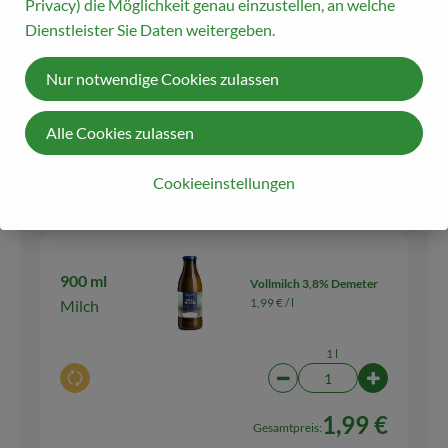
Privacy) die Möglichkeit genau einzustellen, an welche
Dienstleister Sie Daten weitergeben.
150 g
Reibekäse Andechser
geriebener
18,60 € /
1kg
Nur notwendige Cookies zulassen
Käse
150 g
Alle Cookies zulassen
Auswahl ändern
Artikelanzahl verringern
Artikelanz
Cookieeinstellungen
2,79 €
Gesamtpreis:
900 ml
Vollmilch 3,8% Demeter
1,99 € /
l
Milch
1 l
Auswahl ändern
Artikelanzahl verringern
Artikelanza
1,99 €
Gesamtpreis: