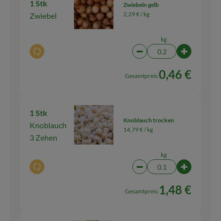
1 Stk
Zwiebeln gelb
2,29 € /
kg
Zwiebel
kg
Auswahl ändern
Artikelanzahl verringern
Artikelanza
0,46 €
Gesamtpreis:
1 Stk
Knoblauch trocken
Knoblauch
14,79 € /
kg
3 Zehen
kg
Auswahl ändern
Artikelanzahl verringern
Artikelanza
1,48 €
Gesamtpreis: