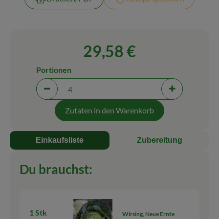
Blog
29,58 €
Portionen
Portionen verringern (aktuell 4 Portionen ausgewäh
Portionen erh
Zutaten in den Warenkorb
Einkaufsliste
Zubereitung
Du brauchst:
1 Stk
Wirsing, Neue Ernte