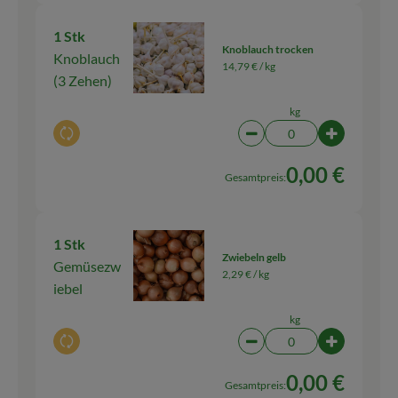
1 Stk
Knoblauch trocken
Knoblauch
14,79 € /
kg
(3 Zehen)
kg
Auswahl ändern
Artikelanzahl verringern
Artikelanza
0,00 €
Gesamtpreis:
1 Stk
Zwiebeln gelb
Gemüsezw
2,29 € /
kg
iebel
kg
Auswahl ändern
Artikelanzahl verringern
Artikelanza
0,00 €
Gesamtpreis: