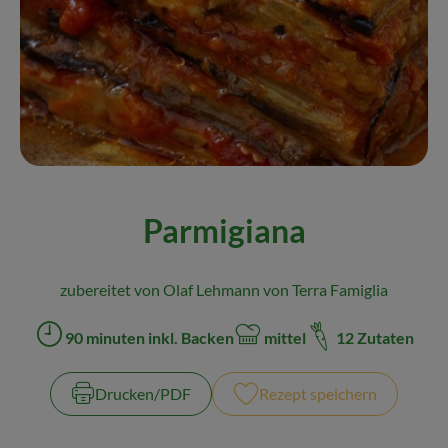
Naturkost
Wein
Getränke
Kosmetik & Drogerie
Angebote & Neues
Parmigiana
Wir empfehlen
VINCE Weine
zubereitet von Olaf Lehmann von Terra Famiglia
90 minuten inkl. Backen
mittel
12 Zutaten
Zubreitungszeit:
Schwierigkeit:
So geht's
Drucken​/​PDF
Rezept speichern
Über uns
Veranstaltungen