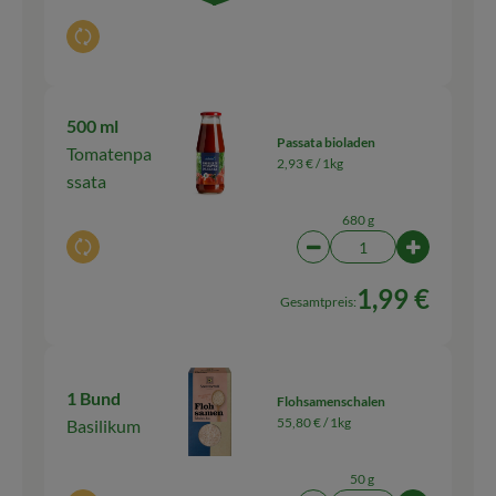
Auswahl ändern
500 ml
Passata bioladen
Tomatenpa
2,93 € /
1kg
ssata
680 g
Auswahl ändern
Artikelanzahl verringern
Artikelanz
1,99 €
Gesamtpreis:
1 Bund
Flohsamenschalen
55,80 € /
1kg
Basilikum
50 g