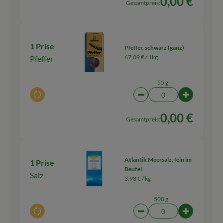
0,00 €
Gesamtpreis:
1 Prise
Pfeffer, schwarz (ganz)
67,09 € /
1kg
Pfeffer
55 g
Auswahl ändern
Artikelanzahl verringern
Artikelanza
0,00 €
Gesamtpreis:
Atlantik Meersalz, fein im
1 Prise
Beutel
Salz
3,98 € /
kg
500 g
Auswahl ändern
Artikelanzahl verringern
Artikelanz