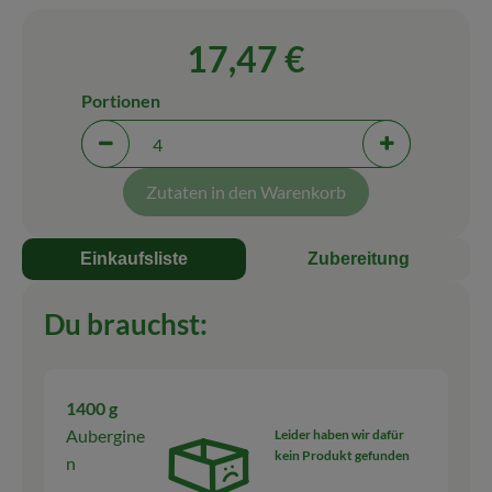
Blog
17,47 €
Portionen
Portionen verringern (aktuell 4 Portionen ausgewäh
Portionen erh
Zutaten in den Warenkorb
Einkaufsliste
Zubereitung
Du brauchst:
1400 g
Aubergine
Leider haben wir dafür
kein Produkt gefunden
n