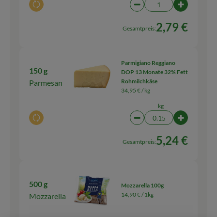
Auswahl ändern
Artikelanzahl verringern
Artikelanza
2,79 €
Gesamtpreis:
Parmigiano Reggiano
150 g
DOP 13 Monate 32% Fett
Rohmilchkäse
Parmesan
34,95 € /
kg
kg
Auswahl ändern
Artikelanzahl verringern
Artikelanza
5,24 €
Gesamtpreis:
500 g
Mozzarella 100g
14,90 € /
1kg
Mozzarella