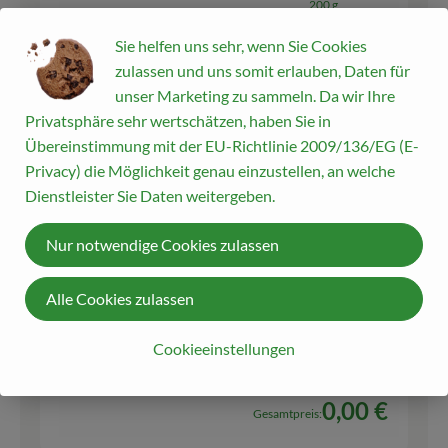
200 g
Auswahl ändern
Artikelanzahl verringern
Artikelanz
Sie helfen uns sehr, wenn Sie Cookies
zulassen und uns somit erlauben, Daten für
7,45 €
Gesamtpreis:
unser Marketing zu sammeln. Da wir Ihre
Privatsphäre sehr wertschätzen, haben Sie in
Übereinstimmung mit der EU-Richtlinie 2009/136/EG (E-
Privacy) die Möglichkeit genau einzustellen, an welche
Du hast sicher:
Dienstleister Sie Daten weitergeben.
Nur notwendige Cookies zulassen
Olivenöl mild, nativ extra
4 EL
1l
Olivenöl
Alle Cookies zulassen
17,99 € /
l
1 l
Cookieeinstellungen
Auswahl ändern
Artikelanzahl verringern
Artikelanza
0,00 €
Gesamtpreis: