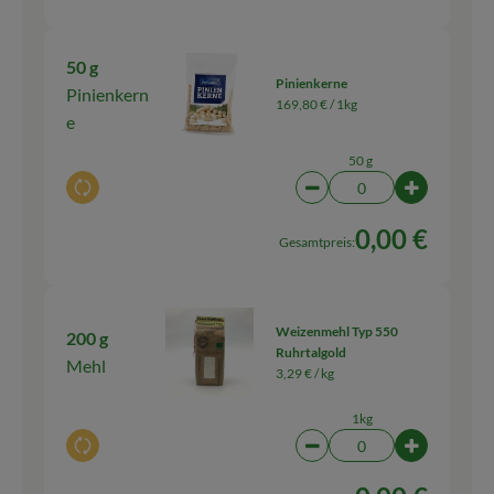
50 g
Pinienkerne
Pinienkern
169,80 € /
1kg
e
50 g
Auswahl ändern
Artikelanzahl verringern
Artikelanza
0,00 €
Gesamtpreis:
Weizenmehl Typ 550
200 g
Ruhrtalgold
Mehl
3,29 € /
kg
1kg
Auswahl ändern
Artikelanzahl verringern
Artikelanz