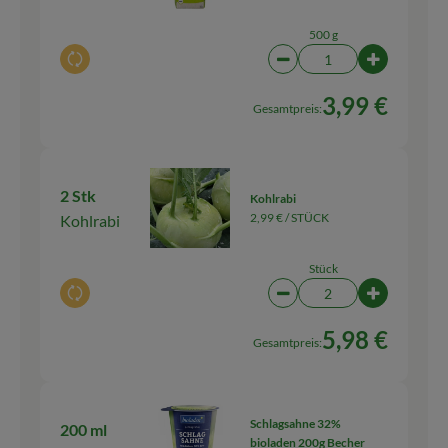
500 g
Auswahl ändern
Artikelanzahl verringern
Artikelanz
3,99 €
Gesamtpreis:
2 Stk
Kohlrabi
2,99 € /
STÜCK
Kohlrabi
Stück
Auswahl ändern
Artikelanzahl verringern
Artikelanz
5,98 €
Gesamtpreis:
Schlagsahne 32%
200 ml
bioladen 200g Becher