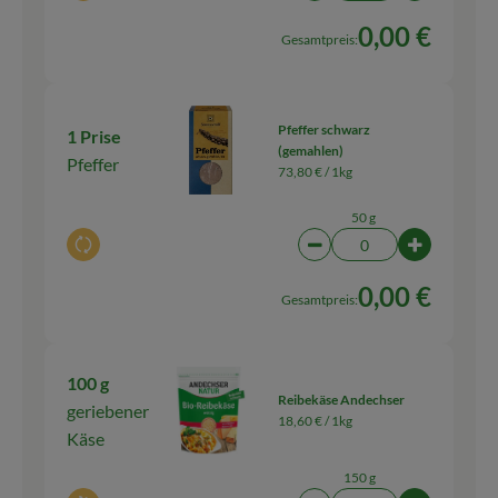
0,00 €
Gesamtpreis:
Pfeffer schwarz
1 Prise
(gemahlen)
Pfeffer
73,80 € /
1kg
50 g
Auswahl ändern
Artikelanzahl verringern
Artikelanza
0,00 €
Gesamtpreis:
100 g
Reibekäse Andechser
geriebener
18,60 € /
1kg
Käse
150 g