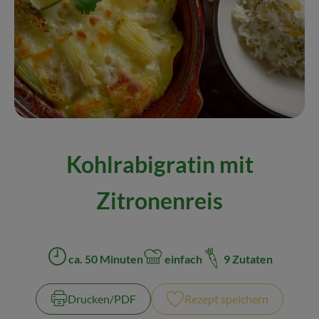
Naturkost
Wein
Getränke
Kosmetik & Drogerie
Angebote & Neues
Kohlrabigratin mit
Wir empfehlen
Zitronenreis
VINCE Weine
So geht's
ca. 50 Minuten
einfach
9 Zutaten
Zubreitungszeit:
Schwierigkeit:
Über uns
Drucken​/​PDF
Rezept speichern
Veranstaltungen