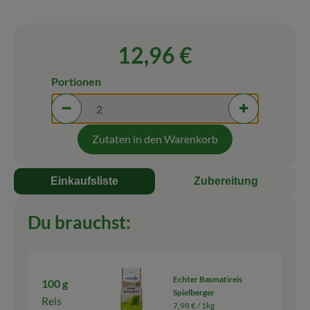
Blog
12,96 €
Portionen
Portionen verringern (aktuell 2 Portionen ausgewäh
Portionen erh
Zutaten in den Warenkorb
Einkaufsliste
Zubereitung
Du brauchst:
Echter Basmatireis
100 g
Spielberger
Reis
7,98 € /
1kg