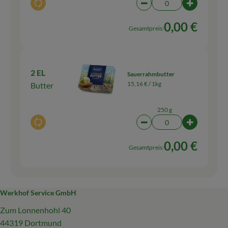
Auswahl ändern
Artikelanzahl verringern
Artikelanz
0,00 €
Gesamtpreis:
2 EL
Sauerrahmbutter
15,16 € /
1kg
Butter
250 g
Auswahl ändern
Artikelanzahl verringern
Artikelanz
0,00 €
Gesamtpreis:
Werkhof Service GmbH
Zum Lonnenhohl 40
44319 Dortmund