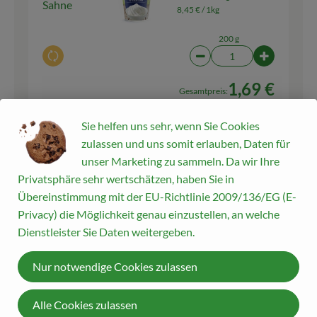
Sahne
8,45 € /
1kg
200 g
Auswahl ändern
Artikelanzahl verringern
Artikelanz
1,69 €
Gesamtpreis:
Sie helfen uns sehr, wenn Sie Cookies
zulassen und uns somit erlauben, Daten für
1 Stk
Zitronen
unser Marketing zu sammeln. Da wir Ihre
6,49 € /
kg
Zitronen
Privatsphäre sehr wertschätzen, haben Sie in
Übereinstimmung mit der EU-Richtlinie 2009/136/EG (E-
kg
Privacy) die Möglichkeit genau einzustellen, an welche
Auswahl ändern
Artikelanzahl verringern
Artikelanza
Dienstleister Sie Daten weitergeben.
1,30 €
Gesamtpreis:
Nur notwendige Cookies zulassen
Alle Cookies zulassen