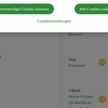
n.
 notwendige Cookies zulassen
Alle Cookies zul
nter
1 Stk
Cookieeinstellungen
3 EL Saft und
n.
Aus
Abrieb von einer
Zitrone
t
50 g
Aus
Parmesan
1 Bund
frische Kräuter,
Aus
z.B. Basilikum,