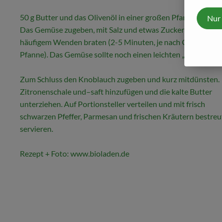
50 g Butter und das Olivenöl in einer großen Pfanne erhitze
Nur
Das
Gemüse zugeben, mit Salz und etwas Zucker würzen. U
häufigem Wenden braten (2-5 Minuten, je nach Größe der
Pfanne).
Das Gemüse sollte noch einen leichten „Biss“ habe
Zum Schluss
den Knoblauch zugeben und kurz mitdünsten.
Zitronenschale und
–saft hinzufügen und die kalte Butter
unterziehen.
Auf Portionsteller verteilen und mit frisch
schwarzen
Pfeffer, Parmesan und frischen Kräutern bestreu
servieren.
Rezept + Foto: www.bioladen.de