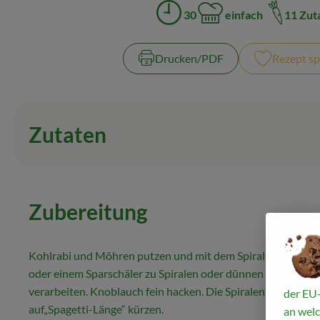
30
einfach
11 Zut
Zubreitungszeit:
Schwierigkeit:
Drucken​/​PDF
Rezept sp
Zutaten
Zubereitung
Kohlrabi und Möhren putzen und mit dem Spiralschneider
oder
einem Sparschäler zu Spiralen oder dünnen Streifen
verarbeiten.
Knoblauch fein hacken. Die Spiralen mit einer 
der EU-
auf
„Spagetti-Länge“ kürzen.
an welc