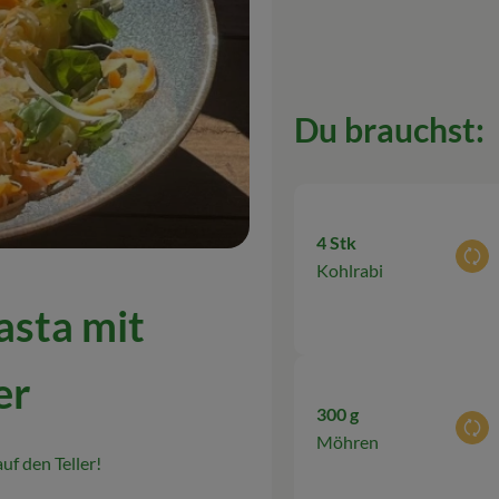
Du brauchst:
4 Stk
Aus
Kohlrabi
sta mit
er
300 g
Aus
Möhren
uf den Teller!