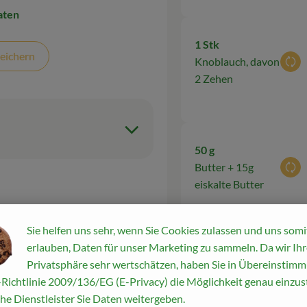
aten
1 Stk
eichern
Knoblauch, davon
Aus
2 Zehen
50 g
Butter + 15g
Aus
eiskalte Butter
Sie helfen uns sehr, wenn Sie Cookies zulassen und uns somi
erlauben, Daten für unser Marketing zu sammeln. Da wir Ihr
1 Prise
Privatsphäre sehr wertschätzen, haben Sie in Übereinstim
Aus
Schere
Zucker
Richtlinie 2009/136/EG (E-Privacy) die Möglichkeit genau einzust
he Dienstleister Sie Daten weitergeben.