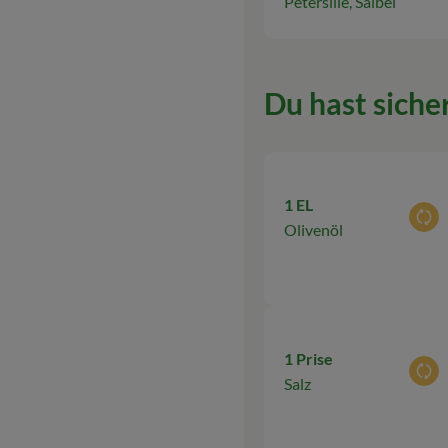
Petersilie, Salbei
Du hast sicher
1 EL
Aus
Olivenöl
1 Prise
Aus
Salz