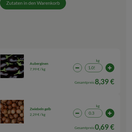
Zutaten in den Warenkorb
kg
Auberginen
7,99 € /
kg
wahl ändern
Artikelanzahl verringern (1
Artikelanza
8,39 €
Gesamtpreis:
kg
Zwiebeln gelb
2,29 € /
kg
wahl ändern
Artikelanzahl verringern (0
Artikelanza
0,69 €
Gesamtpreis: