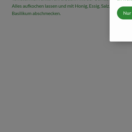
Alles aufkochen lassen und mit Honig, Essig, Salz, Pfeffer un
Nur
Basilikum abschmecken.