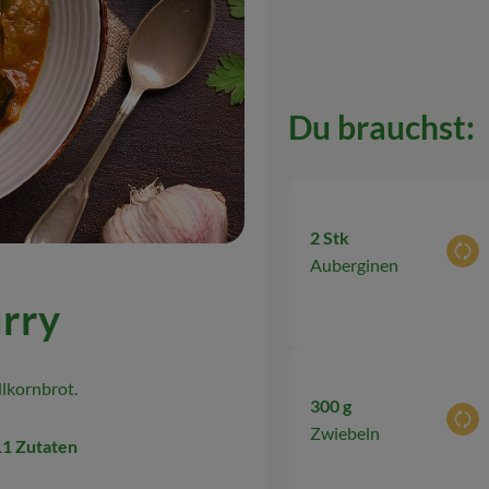
Du brauchst:
2 Stk
Aus
Auberginen
rry
llkornbrot.
300 g
Aus
Zwiebeln
11 Zutaten