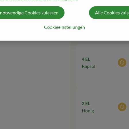
d
 notwendige Cookies zulassen
Alle Cookies zul
Cookieeinstellungen
Du hast sicher
4 EL
Aus
Rapsöl
2 EL
Aus
Honig