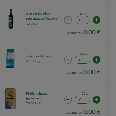
0,50 l
Aceto Balsamico di
Modena I.G.P. (Rustico)
wahl ändern
Artikelanzahl verringern (0
Artikelanza
10,98 € /
l
0,00 €
Gesamtpreis:
500 g
Jodiertes Meersalz
5,58 € /
kg
wahl ändern
Artikelanzahl verringern (0
Artikelanz
0,00 €
Gesamtpreis:
50 g
Pfeffer schwarz
(gemahlen)
wahl ändern
Artikelanzahl verringern (0
Artikelanza
73,80 € /
1kg
0,00 €
Gesamtpreis: