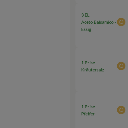
3 EL
Aceto Balsamico -
Aus
Essig
1 Prise
Aus
Kräutersalz
1 Prise
Aus
Pfeffer