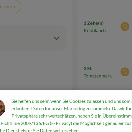
eichern
1 Zehe(n)
Aus
Knoblauch
3 EL
Aus
Tomatenmark
aschen
Sie helfen uns sehr, wenn Sie Cookies zulassen und uns somi
erlauben, Daten für unser Marketing zu sammeln. Da wir Ihr
1 Stk
Privatsphäre sehr wertschätzen, haben Sie in Übereinstim
Gemüsebrühe
Aus
as
Richtlinie 2009/136/EG (E-Privacy) die Möglichkeit genau einzust
(150 ml)
ießen.
he Dienstleister Sie Daten weitergeben.