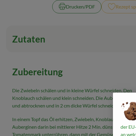
Drucken​/​PDF
Rezept sp
Zutaten
Zubereitung
Die Zwiebeln schälen und in kleine Würfel schneiden. Den
Knoblauch schälen und klein schneiden. Die Auberginen w
und abtrocknen und in 2 cm dicke Würfel schneiden.
In einem Topf das Öl erhitzen, Zwiebeln, Knoblauch und
Auberginen darin bei mittlerer Hitze 2 Min. dünsten. Erst d
der EU-
Tomatenmark unterrühren, dann mit der Gemüsebrühe aufg
an welc