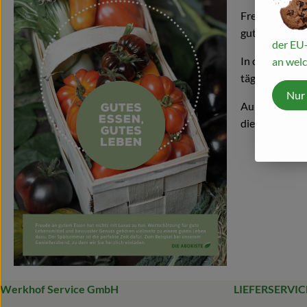
Freude an gut
guten Leben d
der EU-
In dieser Aus
an welc
täglich trinke
Nur
Außerdem bere
die in unserer
Werkhof Service GmbH
LIEFERSERVIC