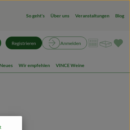
So geht's
Über uns
Veranstaltungen
Blog
Warenk
L
Registrieren
Anmelden
chen
 Neues
Wir empfehlen
VINCE Weine
t