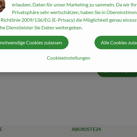
erlauben, Daten für unser Marketing zu sammeln. Da wir Ihr
em Essen hat nichts mit Luxus zu tun. Wertschätzung für gute L
Privatsphäre sehr wertschätzen, haben Sie in Übereinstim
azu. Der Spätsommer ist die perfekte Zeit dafür. Zum Beispiel bei
Richtlinie 2009/136/EG (E-Privacy) die Möglichkeit genau einzust
gabe unserer Kistenpost erwartet Sie zudem eine kleine Warenku
he Dienstleister Sie Daten weitergeben.
n? Wie wird er angebaut, geerntet und geröstet?
 notwendige Cookies zulassen
Alle Cookies zul
itet uns unsere Kollegin Simone Kah ein leckeres Pasta-Rezept vo
 Gärtnerei angebaut werden und wir stellen Ihnen den italienisch
Cookieeinstellungen
Zur Kistenpost
E
ABOKISTE24