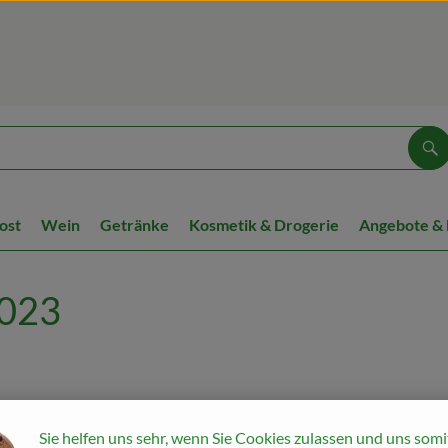
Su
ost
Wein
Getränke
Kosmetik & Drogerie
Angebote &
2023
sen, gutes Leben
Sie helfen uns sehr, wenn Sie Cookies zulassen und uns somi