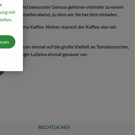
e
ebensmittel und bewusster Genuss gehören vielmehr zu einem
mung mit
 unserem Genießerabend, zu dem wir Sie herzlich einladen.
ellen,
nde zum Thema Kaffee. Woher stammt der Kaffee, den wir
assen
r, wir schauen einmal auf die große Vielfalt an Tomatensorten,
en Bio-Erzeuger LaSelva einmal genauer vor.
RECHTLICHES