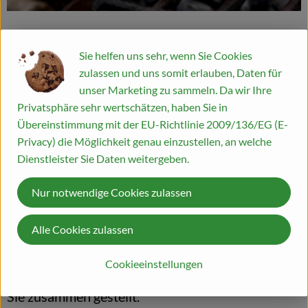
Blog
Raus zum Grillen
Sie helfen uns sehr, wenn Sie Cookies
zulassen und uns somit erlauben, Daten für
In der Kistenpost Juni werfen wir einen kleinen
unser Marketing zu sammeln. Da wir Ihre
Blick auf das Thema Elektro-Mobilität, welche
Privatsphäre sehr wertschätzen, haben Sie in
Veränderungen und auch damit verbundenen
Übereinstimmung mit der EU-Richtlinie 2009/136/EG (E-
Schwierigkeiten bei uns im Betrieb anstehen. In
Privacy) die Möglichkeit genau einzustellen, an welche
Dienstleister Sie Daten weitergeben.
unserer Gärtnerei ist der Frühsommer deutlich
spürbar, Tomaten, Auberginen und Paprika sind
Nur notwendige Cookies zulassen
bereits gepflanzt und in unserem Monatsrezept
dreht sich alles um Halloumi - ein sehr beliebter
Alle Cookies zulassen
und leckerer Grillkäse. Für einen schönen
Cookieeinstellungen
Grillabend haben wir zudem tolle Angebote für
Sie zusammen gestellt.