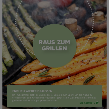
Naturkost
Wein
Getränke
Kosmetik & Drogerie
Angebote & Neues
Wir empfehlen
VINCE Weine
So geht's
Über uns
Veranstaltungen