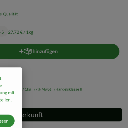
s-Qualität
6 S
27,72 €
/ 1kg
hinzufügen
Produkt zum Warenkorb hinzufügen
t
e
6 S
27,72 €
/ 1kg
7% MwSt
Handelsklasse II
mung mit
ellen,
Herkunft
assen