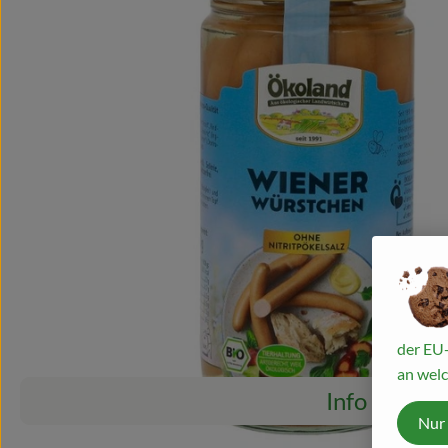
der EU-
an welc
Info
Nur
Es wurden ke
Entdecke passende Rezepte