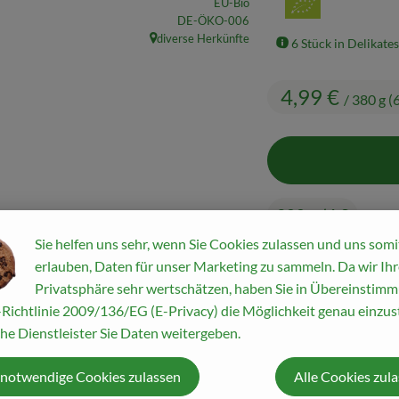
EU-Bio
, Kontrollstelle:
DE-ÖKO-006
diverse Herkünfte
6 Stück in Delikates
, Herkunft:
4,99 €
/ 380 g (
380 g (6 S
Sie helfen uns sehr, wenn Sie Cookies zulassen und uns somi
erlauben, Daten für unser Marketing zu sammeln. Da wir Ihr
#4517
4,99 €
/ 380 g (
Privatsphäre sehr wertschätzen, haben Sie in Übereinstim
Richtlinie 2009/136/EG (E-Privacy) die Möglichkeit genau einzust
he Dienstleister Sie Daten weitergeben.
Rezepte
 notwendige Cookies zulassen
Alle Cookies zul
ine passenden Rezepte gefunden.