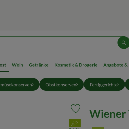
Su
ost
Wein
Getränke
Kosmetik & Drogerie
Angebote &
müsekonserven
Obstkonserven
Fertiggerichte
Wiener 
Produkt zu Favouriten hinzuf
, Verband: