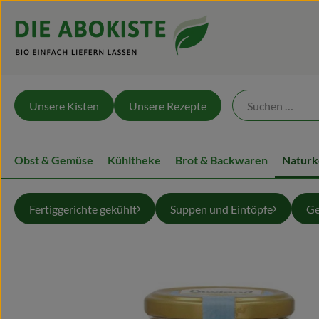
Unsere Kisten
Unsere Rezepte
Obst & Gemüse
Kühltheke
Brot & Backwaren
Naturk
Fertiggerichte gekühlt
Suppen und Eintöpfe
Ge