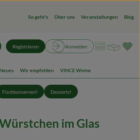
So geht's
Über uns
Veranstaltungen
Blog
Warenk
L
Registrieren
Anmelden
chen
 Neues
Wir empfehlen
VINCE Weine
Fischkonserven
Desserts
Würstchen im Glas
ügen