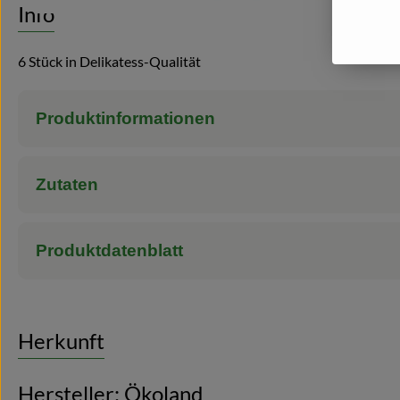
Info
6 Stück in Delikatess-Qualität
Produktinformationen
Zutaten
Produktdatenblatt
Herkunft
Hersteller: Ökoland