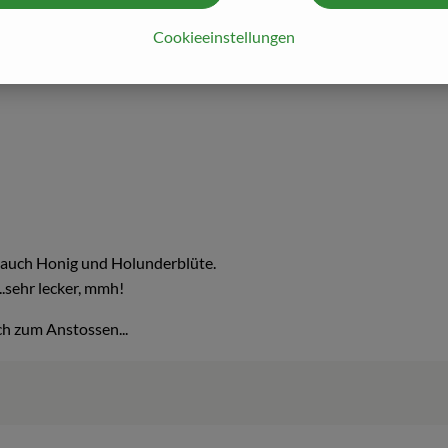
Cookieeinstellungen
 Hauch Honig und Holunderblüte.
 edle Note...sehr lecker, mmh!
ch zum Anstossen...