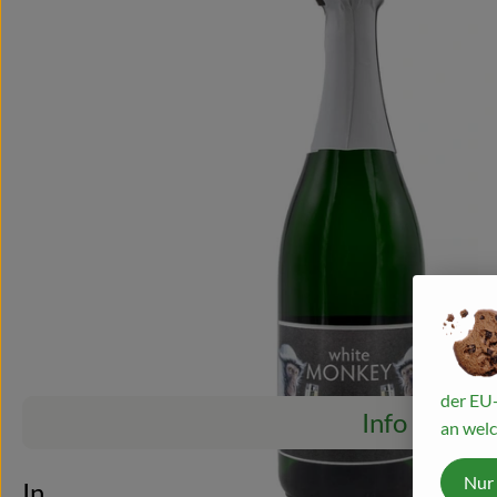
der EU-
Info
an welc
Es wurden ke
Entdecke passende Rezepte
Nur
Info