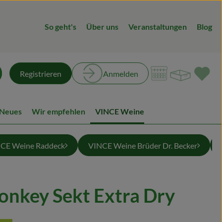
So geht's
Über uns
Veranstaltungen
Blog
Warenk
L
Registrieren
Anmelden
chen
 Neues
Wir empfehlen
VINCE Weine
CE Weine Raddeck
VINCE Weine Brüder Dr. Becker
nkey Sekt Extra Dry
en