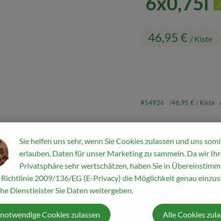
6x0,75l
46,95 €
/ Kiste
#54926
46,95 €
/ Kiste
Sie helfen uns sehr, wenn Sie Cookies zulassen und uns somi
erlauben, Daten für unser Marketing zu sammeln. Da wir Ihr
Privatsphäre sehr wertschätzen, haben Sie in Übereinstim
Richtlinie 2009/136/EG (E-Privacy) die Möglichkeit genau einzust
Rezepte
he Dienstleister Sie Daten weitergeben.
ine passenden Rezepte gefunden.
 notwendige Cookies zulassen
Alle Cookies zul