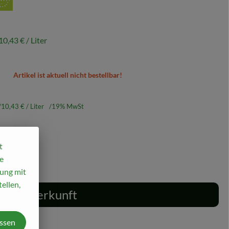
10,43 €
/ Liter
Artikel ist aktuell nicht bestellbar!
10,43 €
/ Liter
19% MwSt
t
e
mung mit
ellen,
Herkunft
assen