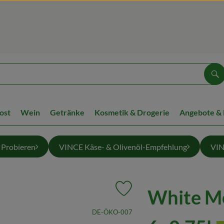
Su
ost
Wein
Getränke
Kosmetik & Drogerie
Angebote &
Probieren
VINCE Käse- & Olivenöl-Empfehlung
VIN
White Mo
Produkt zu Favouriten hinzufüg
, Kontrollstelle:
DE-ÖKO-007