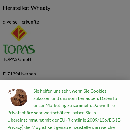
Hersteller: Wheaty
diverse Herkünfte
TOPAS GmbH
D 71394 Kernen
Sie helfen uns sehr, wenn Sie Cookies
Wheaty und Veggyness: Vegane Erfolgsmarken mit
zulassen und uns somit erlauben, Daten für
Tradition
unser Marketing zu sammeln. Da wir Ihre
Privatsphäre sehr wertschätzen, haben Sie in
TOPAS ist ein führender Hersteller von veganen Fleisch- und
Übereinstimmung mit der EU-Richtlinie 2009/136/EG (E-
Käsealternativen auf Basis von Weizen und anderen
Privacy) die Möglichkeit genau einzustellen, an welche