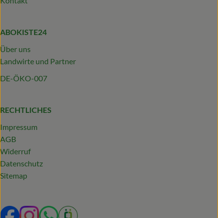
Kontakt
ABOKISTE24
Über uns
Landwirte und Partner
DE-ÖKO-007
RECHTLICHES
Impressum
AGB
Widerruf
Datenschutz
Sitemap
Externer Link zu https://www.facebook.com/profile.php?
Externer Link zu https://www.instagram.com/abokist
Externer Link zu https://wa.me/492319231340
Externer Link zu https://www.oekokiste.d