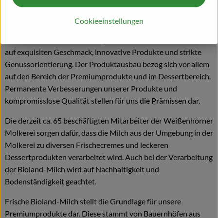
erfolgreichen mittelständischen Unternehmen entwickelt.
Auch das Produktportfolio wurde vor allem in den letzen
Cookieeinstellungen
Jahren einer Erweiterung unterzogen. An unserem einzigen
Standort im schwäbischen Bayern in Weißenhorn setzen wir
auf exquisiten Geschmack, innovative Produkte und strikte
Genussorientierung. Der Produktausbau bezog sich vor allem
auf den Bereich der Premiumprodukte und im Dessertbereich.
Permanente Verbesserungen unserer Produkte und
kompromisslose Qualität stellen für uns die Prämissen dar.
Die derzeit ca. 65 beschäftigten Mitarbeiter der Weißenhorner
Molkerei sorgen dafür, dass die Milch aus der Umgebung in der
Molkerei zu diversen Frischecremes und leckeren
Dessertprodukten verarbeitet wird. Auch bei der Verarbeitung
der Bioland-Milch wird auf Nachhaltigkeit und
Bodenständigkeit geachtet.
Frische Bioland-Milch stellt die Grundlage für unsere
Premiumprodukte dar. Diese stammt von Bauernhöfen aus