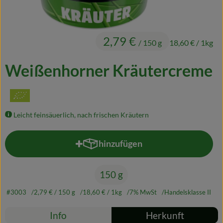
Naturkost
Wein
2,79 €
/ 150 g
18,60 €
/ 1kg
Getränke
Weißenhorner Kräutercreme
Kosmetik & Drogerie
Angebote & Neues
Leicht feinsäuerlich, nach frischen Kräutern
Wir empfehlen
VINCE Weine
hinzufügen
Produkt zum Warenkorb hinzufü
150 g
So geht's
#3003
2,79 €
/ 150 g
18,60 €
/ 1kg
7% MwSt
Handelsklasse II
Über uns
Rezepte
Info
Herkunft
Veranstaltungen