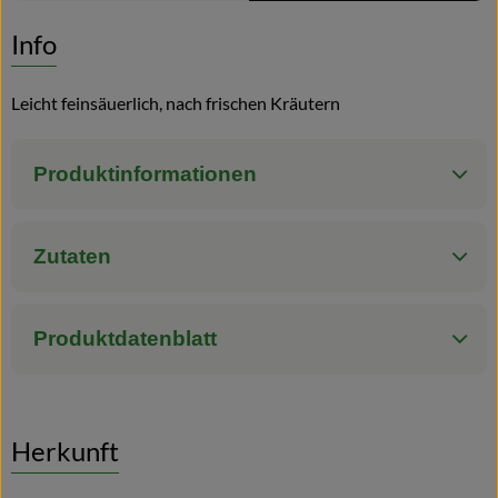
Es wurden kei
Entdecke passende Rezepte
Info
Blog
Leicht feinsäuerlich, nach frischen Kräutern
Produktinformationen
Zutaten
Produktdatenblatt
Herkunft