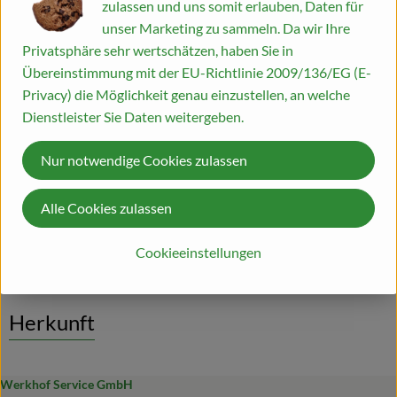
zulassen und uns somit erlauben, Daten für
Info
unser Marketing zu sammeln. Da wir Ihre
Blog
Privatsphäre sehr wertschätzen, haben Sie in
Lasst euch von spannenden Weinen, netten Gesprächen und
Übereinstimmung mit der EU-Richtlinie 2009/136/EG (E-
dem besonderen Ambiente unserer Gärtnerei begeistern.
Privacy) die Möglichkeit genau einzustellen, an welche
Durch den Abend führt uns Andreas Finkentey vom Bio-
Dienstleister Sie Daten weitergeben.
Weinhandel Riegel, er wird uns ausgesuchte Sommer-Weine
präsentieren. Natürlich ist auch für das leibliche Wohl mit Brot
Nur notwendige Cookies zulassen
und leckerem, zum Wein passenden Käse gesorgt.
Alle Cookies zulassen
Produktinformationen
Cookieeinstellungen
Herkunft
Werkhof Service GmbH