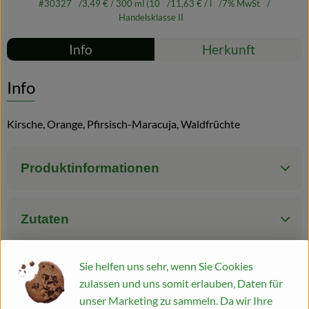
#30327
3,49 €
/ 300 ml (10
11,63 €
/ l
7% MwSt
Handelsklasse II
Blog
Rezepte
Info
Herkunft
Es wurden kei
Entdecke passende Rezepte
Info
Kirsche, Orange, Pfirsisch-Maracuja, Waldfrüchte
Produktinformationen
Zutaten
Sie helfen uns sehr, wenn Sie Cookies
Produktdatenblatt
zulassen und uns somit erlauben, Daten für
unser Marketing zu sammeln. Da wir Ihre