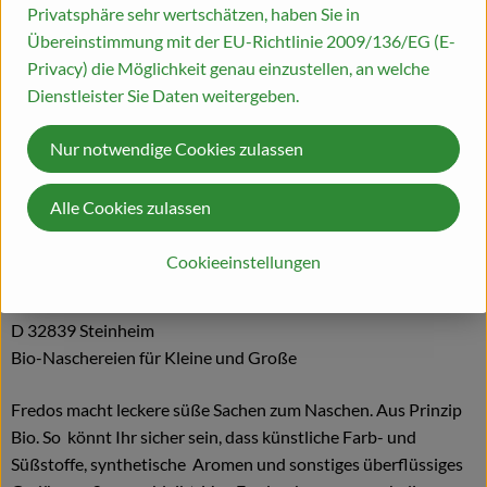
Privatsphäre sehr wertschätzen, haben Sie in
Übereinstimmung mit der EU-Richtlinie 2009/136/EG (E-
Herkunft
Privacy) die Möglichkeit genau einzustellen, an welche
Dienstleister Sie Daten weitergeben.
Hersteller: Fredos
Nur notwendige Cookies zulassen
diverse Herkünfte
Alle Cookies zulassen
Cookieeinstellungen
Petersilchen GmbH
Sanchon
D 32839 Steinheim
Bio-Naschereien für Kleine und Große
Fredos macht leckere süße Sachen zum Naschen. Aus Prinzip
Bio. So könnt Ihr sicher sein, dass künstliche Farb- und
Süßstoffe, synthetische Aromen und sonstiges überflüssiges