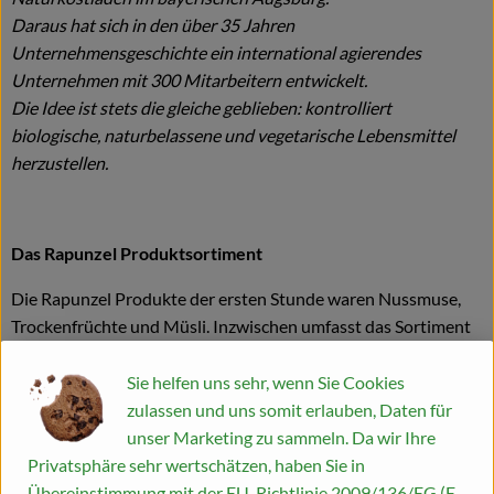
Daraus hat sich in den über 35 Jahren
Unternehmensgeschichte ein international agierendes
Unternehmen mit 300 Mitarbeitern entwickelt.
Die Idee ist stets die gleiche geblieben: kontrolliert
biologische, naturbelassene und vegetarische Lebensmittel
herzustellen.
Das Rapunzel Produktsortiment
Die Rapunzel Produkte der ersten Stunde waren Nussmuse,
Trockenfrüchte und Müsli. Inzwischen umfasst das Sortiment
ca. 550 Produkte. Zusätzlich zählen heute Erzeugnisse wie
Teigwaren, Speiseöle, Schokoladen und Kaffee zum
Sie helfen uns sehr, wenn Sie Cookies
Kernsortiment. Die Hälfte dieser Produkte wird in Legau im
zulassen und uns somit erlauben, Daten für
Allgäu hergestellt oder verarbeitet.
unser Marketing zu sammeln. Da wir Ihre
Privatsphäre sehr wertschätzen, haben Sie in
Übereinstimmung mit der EU-Richtlinie 2009/136/EG (E-