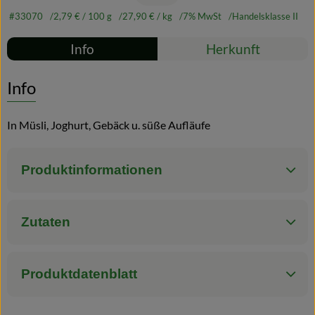
#33070
2,79 €
/ 100 g
27,90 €
/ kg
7% MwSt
Handelsklasse II
Blog
Rezepte
Info
Herkunft
Es wurden kei
Entdecke passende Rezepte
Info
In Müsli, Joghurt, Gebäck u. süße Aufläufe
Produktinformationen
Zutaten
Produktdatenblatt