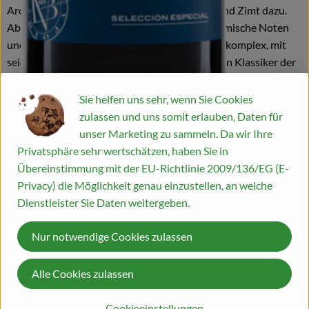
Aromen aus amerikanischer Eiche wie Nelke und Zimt dazu.
Abgerundet wird das Ganze durch leicht balsamische Noten
und etwas hellem Tabak. Am Gaumen präsent, komplex, mit
seidigem Einstieg und einem langen Abgang. Ein Klassiker der
spanischen Weinkultur!
Sie helfen uns sehr, wenn Sie Cookies
zulassen und uns somit erlauben, Daten für
Erzeuger Bujanda - Oyon
unser Marketing zu sammeln. Da wir Ihre
Anbaugebiet Rioja
Privatsphäre sehr wertschätzen, haben Sie in
Rebsorte Tempranillo
Übereinstimmung mit der EU-Richtlinie 2009/136/EG (E-
Jahrgang 2021
Privacy) die Möglichkeit genau einzustellen, an welche
Temperatur 18°
Dienstleister Sie Daten weitergeben.
Lagerzeit jetzt + 3-4 Jahre
Weinart Rotwein
Nur notwendige Cookies zulassen
Land Spanien
Qualität Qualitätswein
Alle Cookies zulassen
Geschmack trocken
Passt zu Steckrübeneintopf mit Lammbällchen, mittelaltem
Cookieeinstellungen