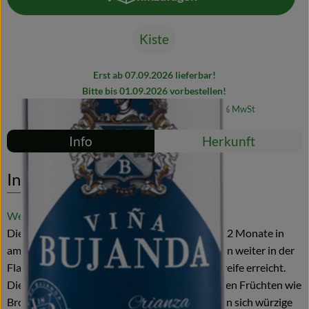
Produkt zum Warenkorb hinzufü
Blog
Kiste
Erst ab 07.09.2026 lieferbar!
Bitte bis 01.09.2026 vorbestellen!
#54594
56,70 €
/ Kiste
75,60 €
/ l
19% MwSt
Rezepte
Info
Herkunft
Es wurden kei
Entdecke passende Rezepte
Info
Weitere Informationen
Die Crianza aus 100 % Tempranillo wurde für 12 Monate in
amerikanischer Eiche ausgebaut und reifte dann weiter in der
Flasche. Sie hat jetzt schon eine perfekte Trinkreife erreicht.
Die Nase wird am Anfang geprägt von schwarzen Früchten wie
Brombeeren und Heidelbeeren, danach gesellen sich würzige