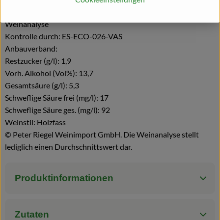
Käse
Weinanalyse
Kontrolle durch: ES-ECO-026-VAS
Anbauverband:
Restzucker (g/l): 1,9
Vorh. Alkohol (Vol%): 13,7
Gesamtsäure (g/l): 5,3
Schweflige Säure frei (mg/l): 17
Schweflige Säure ges. (mg/l): 92
Weinstil: Holzfass
© Peter Riegel Weinimport GmbH. Die Weinanalyse stellt
lediglich einen Durchschnittswert dar.
Produktinformationen
Zutaten