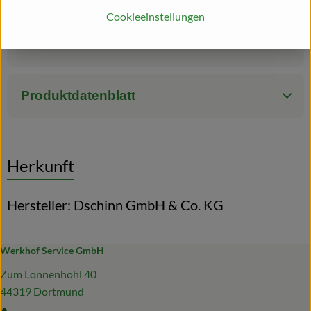
Cookieeinstellungen
Zutaten
Produktdatenblatt
Herkunft
Hersteller: Dschinn GmbH & Co. KG
Werkhof Service GmbH
Zum Lonnenhohl 40
44319 Dortmund