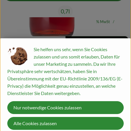
0,7l
Blog
#53206
14,95 €
/ 0,7l
21,36 €
/ Liter
19% MwSt
Handelsklasse II
Rezepte
Info
Herkunft
Sie helfen uns sehr, wenn Sie Cookies
Es wurden kei
Entdecke passende Rezepte
Info
zulassen und uns somit erlauben, Daten für
unser Marketing zu sammeln. Da wir Ihre
Privatsphäre sehr wertschätzen, haben Sie in
Mixen Sie selbst Ihren "Sprizz" mit Bio-Zutaten. Grundlage ist
Übereinstimmung mit der EU-Richtlinie 2009/136/EG (E-
der fruchtig, frische Aperitif mit dem typischen Spiel von
Privacy) die Möglichkeit genau einzustellen, an welche
dezenten Bitternoten und fruchtiger Süße aus
Dienstleister Sie Daten weitergeben.
Orangenschalen, Rhabarber und Kräutern. Ganz ohne
künstliche Aromen und Farbstoffe. Für den natürlichen Sprizz-
Nur notwendige Cookies zulassen
Genuss!
Alle Cookies zulassen
Produktinformationen