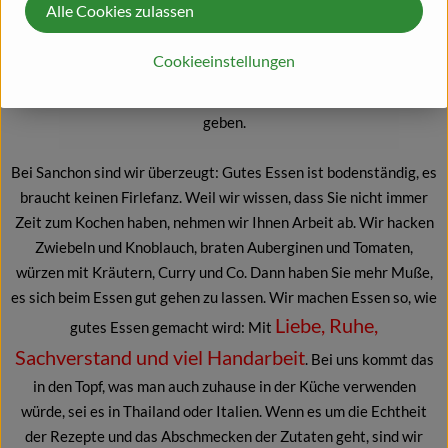
Alle Cookies zulassen
kocherfahrener Globetrotter dazu. Es entstand die gemeinsame
Idee: Das wunderbare Essen, dass sie auf ihren Reisen in
Cookieeinstellungen
gastlichen Familien, kleinen Garküchen und an Streetfood-
Ständen genossen hatten, sollte es ganz ohne Fernreise auch hier
geben.
Bei Sanchon sind wir überzeugt: Gutes Essen ist bodenständig, es
braucht keinen Firlefanz. Weil wir wissen, dass Sie nicht immer
Zeit zum Kochen haben, nehmen wir Ihnen Arbeit ab. Wir hacken
Zwiebeln und Knoblauch, braten Auberginen und Tomaten,
würzen mit Kräutern, Curry und Co. Dann haben Sie mehr Muße,
es sich beim Essen gut gehen zu lassen. Wir machen Essen so, wie
Liebe, Ruhe,
gutes Essen gemacht wird: Mit
Sachverstand und viel Handarbeit
. Bei uns kommt das
in den Topf, was man auch zuhause in der Küche verwenden
würde, sei es in Thailand oder Italien. Wenn es um die Echtheit
der Rezepte und das Abschmecken der Zutaten geht, sind wir