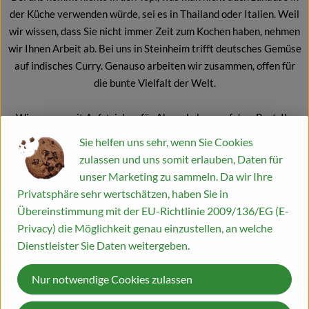
der Küche verwenden würde, sei es in Thailand oder Italien. Weil
wir wissen, dass Sie nicht immer Zeit zum Kochen haben, nehmen
wir Ihnen Arbeit ab. Bei uns in Steinheim trifft deutsches Gemüse
auf indisches Curry. Genauso arbeiten wir zusammen, offen für
die bunte Vielfalt der Welt.
Wir sorgen mit Aufstrichen für Abwechslung auf dem Brot. Ihr
Kochtopf wird mit unseren Kochsoßen und Currypasten zur
Sie helfen uns sehr, wenn Sie Cookies
asiatischen Straßenküche und unsere Soßen sorgen dafür, dass es
zulassen und uns somit erlauben, Daten für
würzig zugeht.
unser Marketing zu sammeln. Da wir Ihre
Privatsphäre sehr wertschätzen, haben Sie in
Zuhause sind wir in Steinheim und in den Küchen der Welt.
Übereinstimmung mit der EU-Richtlinie 2009/136/EG (E-
Unsere Wurzeln liegen im Bio-Laden Petersilchen in Detmold.
Privacy) die Möglichkeit genau einzustellen, an welche
Dort begegneten sich Mitte der 1990er Jahren Bio-Ladner Peter
Dienstleister Sie Daten weitergeben.
Vogel, der gerne gute Brotaufstriche haben wollte, und Matthias,
ein weltenbummelnder Koch, der Lust hatte, sie zuzubereiten.
Nur notwendige Cookies zulassen
Das machte er so, dass schnell immer mehr Menschen auf den
Geschmack kamen. Mit Christof Henne stieß ein weiterer