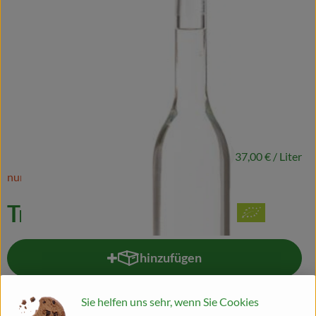
Naturkost
Wein
Getränke
Kosmetik & Drogerie
Angebote & Neues
18,50 €
/ 0,5l
37,00 €
/ Liter
Wir empfehlen
nur noch 2 0,5l verfügbar!
VINCE Weine
Tresterbrand Raddeck
So geht's
hinzufügen
Produkt zum Warenkorb hinzufü
Über uns
0,5l
Sie helfen uns sehr, wenn Sie Cookies
Veranstaltungen