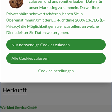
zulassen und uns somit erlauben, Daten für
#54836
18,50 €
/ 0,5l
37,00 €
/ Liter
19% MwSt
unser Marketing zu sammeln. Da wir Ihre
Blog
Rezepte
Privatsphäre sehr wertschätzen, haben Sie in
Info
Herkunft
Übereinstimmung mit der EU-Richtlinie 2009/136/EG (E-
Es wurden kei
Entdecke passende Rezepte
Privacy) die Möglichkeit genau einzustellen, an welche
Info
Dienstleister Sie Daten weitergeben.
vorhandener Alkohol 40% vol
Nur notwendige Cookies zulassen
Öko-Kontrollstellennummer DE-ÖKO-039
Alle Cookies zulassen
Produktinformationen
Cookieeinstellungen
Herkunft
Werkhof Service GmbH