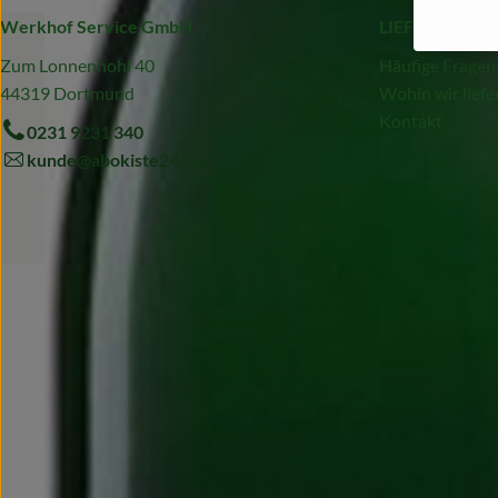
Werkhof Service GmbH
LIEFERSERVIC
Zum Lonnenhohl 40
Häufige Fragen
44319 Dortmund
Wohin wir liefe
Kontakt
0231 9231 340
kunde@abokiste24.de