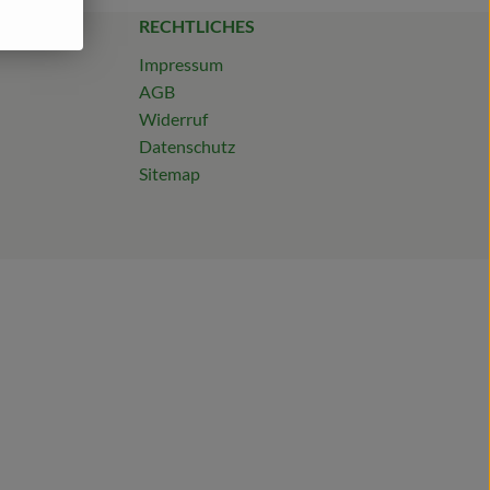
RECHTLICHES
Impressum
AGB
Widerruf
Datenschutz
Sitemap
?id=61567264390662
te24/?hl=de
0
de/