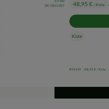
EU-Bio
48,95 €
/ Kiste
, Kontrollstelle:
DE-ÖKO-007
Kiste
#54149
48,95 €
/ Kiste
Rezepte
ine passenden Rezepte gefunden.