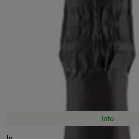
Info
Es wurden ke
Entdecke passende Rezepte
Info