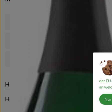
Produktinformationen
Zutaten
Produktdatenblatt
der EU-
Herkunft
an welc
Hersteller: Peter Riegel Weinimport G
Nur