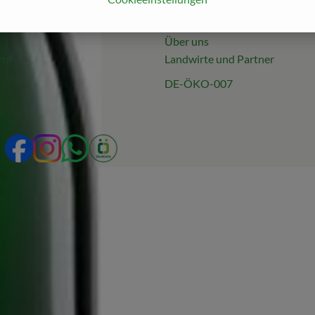
E
ABOKISTE24
Über uns
rn
Landwirte und Partner
DE-ÖKO-007
Externer Link zu https://www.facebook.com/profile.php
Externer Link zu https://www.instagram.com/abokis
Externer Link zu https://wa.me/49231923134
Externer Link zu https://www.oekokiste.