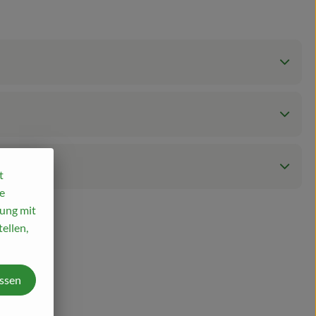
t
e
mung mit
ellen,
assen