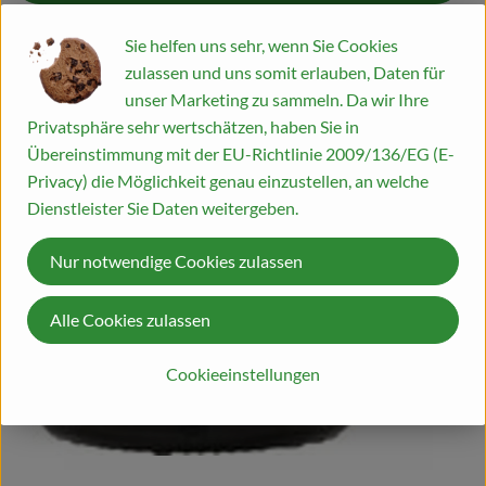
Kiste
Blog
Sie helfen uns sehr, wenn Sie Cookies
zulassen und uns somit erlauben, Daten für
unser Marketing zu sammeln. Da wir Ihre
Erst ab 07.09.2026 lieferbar!
Bitte bis 01.09.2026 vorbestellen!
Privatsphäre sehr wertschätzen, haben Sie in
#54413
Übereinstimmung mit der EU-Richtlinie 2009/136/EG (E-
55,90 €
/ Kiste
74,53 €
/ l
19% MwSt
Handelsklasse II
Privacy) die Möglichkeit genau einzustellen, an welche
Rezepte
Info
Herkunft
Dienstleister Sie Daten weitergeben.
Es wurden kei
Entdecke passende Rezepte
Info
Nur notwendige Cookies zulassen
Perfekter klassischer Spumante, frisch & cremig
Alle Cookies zulassen
Cookieeinstellungen
Produktinformationen