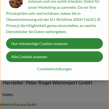
zulassen und uns somit erlauben, Daten für
unser Marketing zu sammeln. Da wir Ihre
Produktinformationen
Blog
Privatsphäre sehr wertschätzen, haben Sie in
Übereinstimmung mit der EU-Richtlinie 2009/136/EG (E-
Privacy) die Möglichkeit genau einzustellen, an welche
Zutaten
Dienstleister Sie Daten weitergeben.
Nur notwendige Cookies zulassen
Produktdatenblatt
Alle Cookies zulassen
Herkunft
Cookieeinstellungen
Hersteller: Peter Riegel Weinimport GmbH
Italien
Werkhof Service GmbH