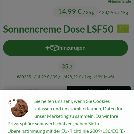
Niederlande
, Herkunft:
Naturkost
14,99 €
/ 35 g
428,29 €
/ 1kg
Wein
Sonnencreme Dose LSF50
Getränke
Kosmetik & Drogerie
hinzufügen
Produkt zum Warenkorb hinzufü
Angebote & Neues
35 g
Wir empfehlen
#60235
14,99 €
/ 35 g
428,29 €
/ 1kg
19% MwSt
VINCE Weine
Rezepte
Info
Herkunft
Es wurden kei
Entdecke passende Rezepte
Sie helfen uns sehr, wenn Sie Cookies
Info
So geht's
zulassen und uns somit erlauben, Daten für
unser Marketing zu sammeln. Da wir Ihre
Über uns
Privatsphäre sehr wertschätzen, haben Sie in
Übereinstimmung mit der EU-Richtlinie 2009/136/EG (E-
Veranstaltungen