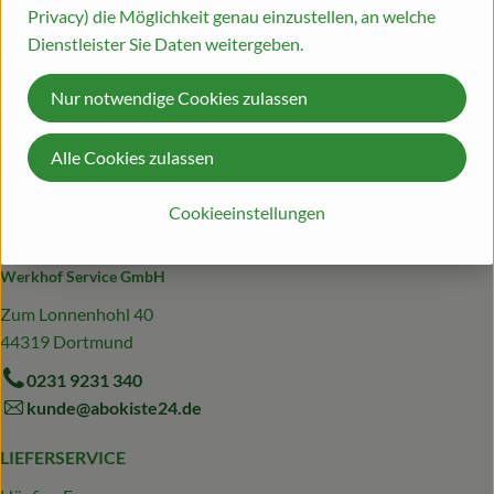
Produktinformationen
Privacy) die Möglichkeit genau einzustellen, an welche
Blog
Dienstleister Sie Daten weitergeben.
Nur notwendige Cookies zulassen
Herkunft
Alle Cookies zulassen
Hersteller: We love the planet
Cookieeinstellungen
Niederlande
Werkhof Service GmbH
Zum Lonnenhohl 40
44319 Dortmund
0231 9231 340
kunde@abokiste24.de
LIEFERSERVICE