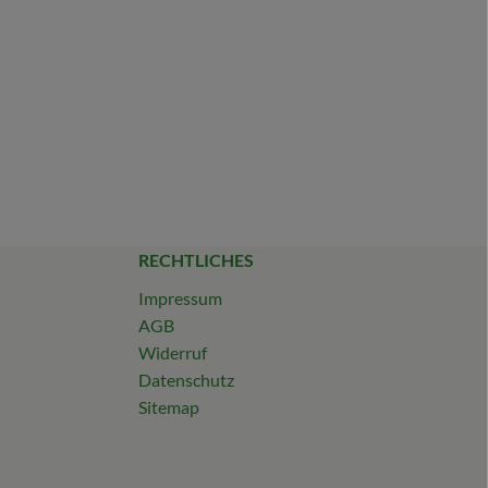
RECHTLICHES
Impressum
AGB
Widerruf
Datenschutz
Sitemap
?id=61567264390662
te24/?hl=de
0
de/