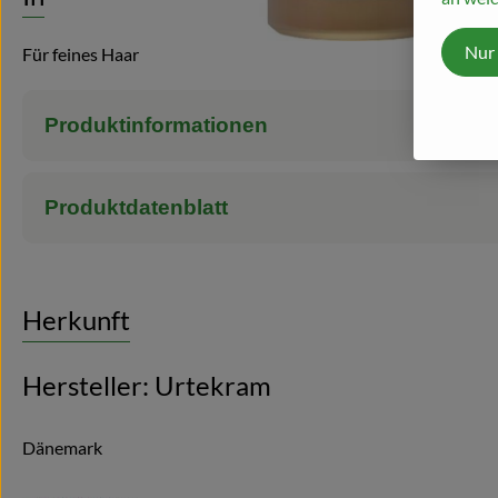
Nur
Für feines Haar
Produktinformationen
Produktdatenblatt
Herkunft
Hersteller: Urtekram
Dänemark