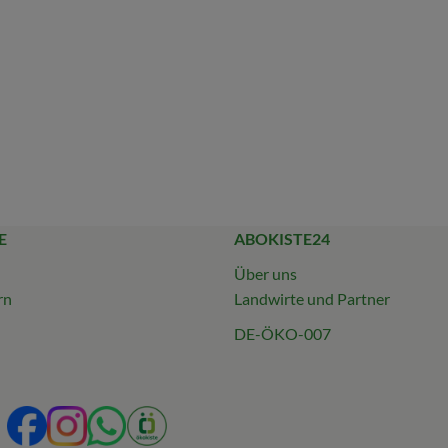
E
ABOKISTE24
Über uns
rn
Landwirte und Partner
DE-ÖKO-007
Externer Link zu https://www.facebook.com/profile.php
Externer Link zu https://www.instagram.com/abokis
Externer Link zu https://wa.me/49231923134
Externer Link zu https://www.oekokiste.