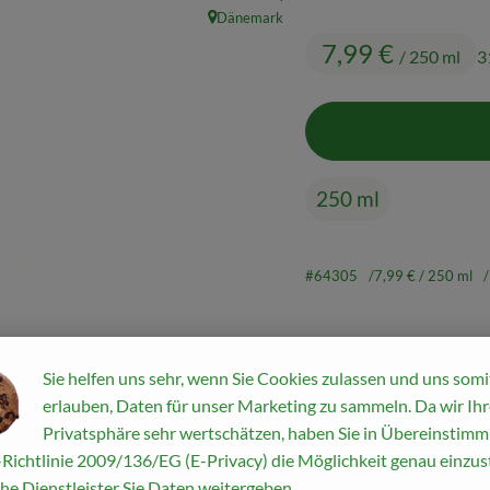
Dänemark
, Herkunft:
7,99 €
/ 250 ml
3
250 ml
#64305
7,99 €
/ 250 ml
Sie helfen uns sehr, wenn Sie Cookies zulassen und uns somi
Rezepte
erlauben, Daten für unser Marketing zu sammeln. Da wir Ihr
Privatsphäre sehr wertschätzen, haben Sie in Übereinstim
ine passenden Rezepte gefunden.
Richtlinie 2009/136/EG (E-Privacy) die Möglichkeit genau einzust
he Dienstleister Sie Daten weitergeben.