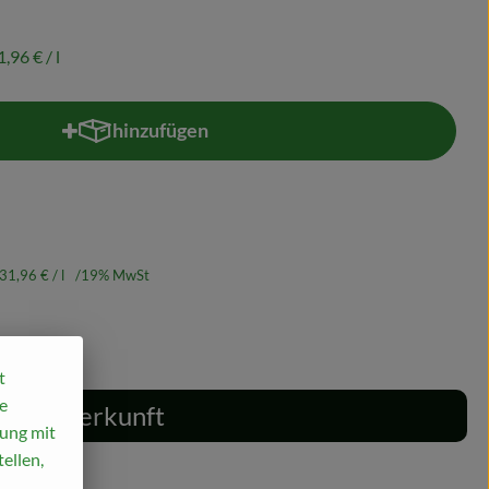
1,96 €
/ l
hinzufügen
Produkt zum Warenkorb hinzufügen
31,96 €
/ l
19% MwSt
t
e
Herkunft
mung mit
ellen,