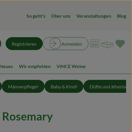
So geht's
Über uns
Veranstaltungen
Blog
Warenk
L
Registrieren
Anmelden
chen
 Neues
Wir empfehlen
VINCE Weine
Männerpflege
Baby & Kind
Düfte und ätherisch
 Rosemary
n