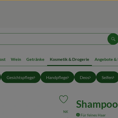
Su
ost
Wein
Getränke
Kosmetik & Drogerie
Angebote &
Gesichtspflege
Handpflege
Deos
Seifen
Shampoo
Produkt zu Favouriten hinzufüge
, Verband:
NK
Für feines Haar
, Kontrollstelle:
.