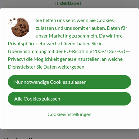
Handelsklasse II
Blog
Rezepte
Info
Herkunft
Sie helfen uns sehr, wenn Sie Cookies
Es wurden kei
Entdecke passende Rezepte
zulassen und uns somit erlauben, Daten für
Info
unser Marketing zu sammeln. Da wir Ihre
Privatsphäre sehr wertschätzen, haben Sie in
Übereinstimmung mit der EU-Richtlinie 2009/136/EG (E-
Privacy) die Möglichkeit genau einzustellen, an welche
Produktinformationen
Dienstleister Sie Daten weitergeben.
Nur notwendige Cookies zulassen
Zutaten
Alle Cookies zulassen
Produktdatenblatt
Cookieeinstellungen