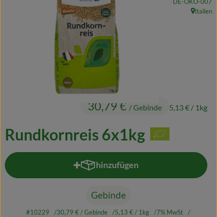
, Kontrollstelle:
DE-ÖKO-007
Naturkost
Italien
, Herkunf
Wein
Getränke
Kosmetik & Drogerie
Angebote & Neues
30,79 €
/ Gebinde
5,13 €
/ 1kg
Wir empfehlen
Rundkornreis 6x1kg
VINCE Weine
hinzufügen
Produkt zum Warenkorb hinzufü
So geht's
Über uns
Gebinde
#10229
30,79 €
/ Gebinde
5,13 €
/ 1kg
7% MwSt
Veranstaltungen