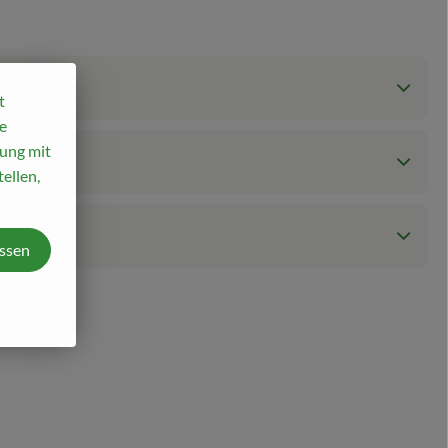
t
e
mung mit
ellen,
assen