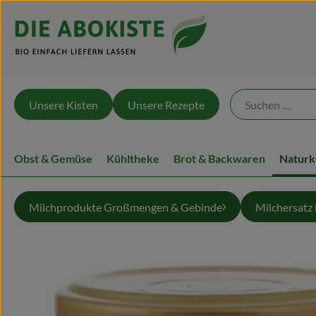
Unsere Kisten
Unsere Rezepte
Obst & Gemüse
Kühltheke
Brot & Backwaren
Naturk
Milchprodukte Großmengen & Gebinde
Milchersatz