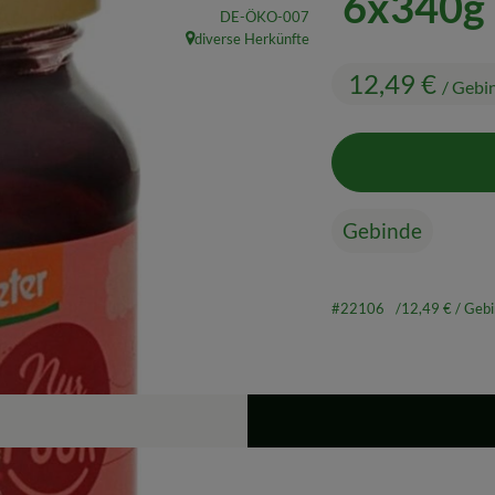
6x340g
, Kontrollstelle:
DE-ÖKO-007
diverse Herkünfte
, Herkunft:
12,49 €
/ Gebi
Gebinde
#22106
12,49 €
/ Geb
Rezepte
ine passenden Rezepte gefunden.