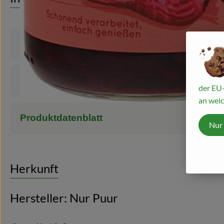
Produktinformationen
Zutaten
der EU-
an welc
Produktdatenblatt
Nur
Herkunft
Hersteller: Nur Puur