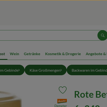
Su
ost
Wein
Getränke
Kosmetik & Drogerie
Angebote &
 im Gebinde
Käse Großmengen
Backwaren im Gebin
Rote Be
Produkt zu Favouriten hinzuf
, Verband:
Demeter