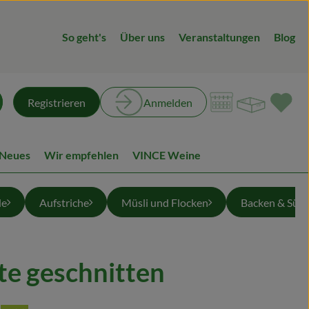
So geht's
Über uns
Veranstaltungen
Blog
Warenk
L
Registrieren
Anmelden
chen
 Neues
Wir empfehlen
VINCE Weine
de
Aufstriche
Müsli und Flocken
Backen & Süß
te geschnitten
ügen