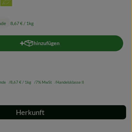
nde
8,67 €
/ 1kg
hinzufügen
Produkt zum Warenkorb hinzufügen
inde
8,67 €
/ 1kg
7% MwSt
Handelsklasse II
Herkunft