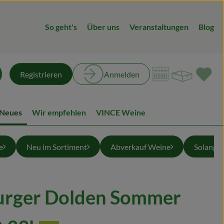
So geht's
Über uns
Veranstaltungen
Blog
Warenk
L
Registrieren
Anmelden
chen
 Neues
Wir empfehlen
VINCE Weine
e
Neu im Sortiment
Abverkauf Weine
Solange 
urger Dolden Sommer
en