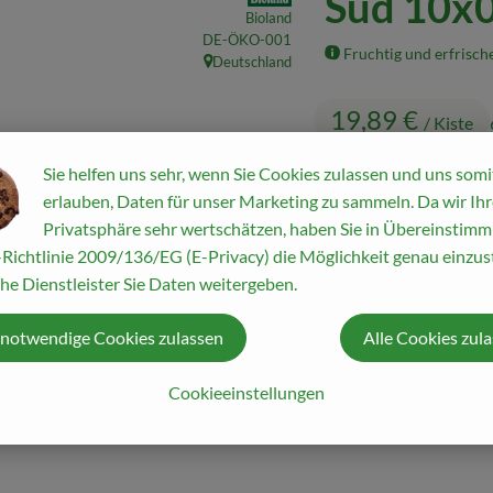
Sud 10x0
Bioland
, Kontrollstelle:
DE-ÖKO-001
Fruchtig und erfrisch
Deutschland
, Herkunft:
19,89 €
/ Kiste
Sie helfen uns sehr, wenn Sie Cookies zulassen und uns somi
erlauben, Daten für unser Marketing zu sammeln. Da wir Ihr
Privatsphäre sehr wertschätzen, haben Sie in Übereinstim
Richtlinie 2009/136/EG (E-Privacy) die Möglichkeit genau einzust
#51069
19,89 €
/ Kiste
he Dienstleister Sie Daten weitergeben.
 notwendige Cookies zulassen
Alle Cookies zul
Rezepte
Cookieeinstellungen
ine passenden Rezepte gefunden.