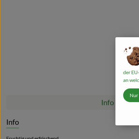
der EU-
an welc
Nur
Info
Es wurden ke
Entdecke passende Rezepte
Info
Fruchtig und erfrischend