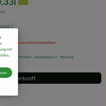
,33l
end
6,03 €
/ l
t
Artikel ist aktuell nicht bestellbar!
e
mung mit
ellen,
6,03 €
/ l
19% MwSt
Handelsklasse II
Mehrweg
assen
Herkunft