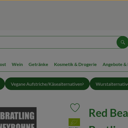
Su
ost
Wein
Getränke
Kosmetik & Drogerie
Angebote &
Vegane Aufstriche/Käsealternativen
Wurstalternativ
Red Bea
Produkt zu Favouriten hinzuf
, Verband: