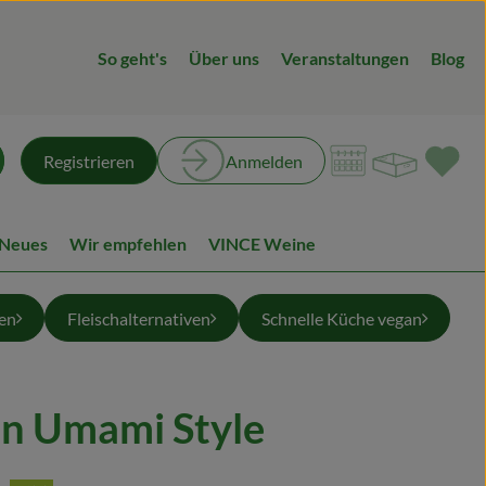
So geht's
Über uns
Veranstaltungen
Blog
Warenk
L
Registrieren
Anmelden
chen
 Neues
Wir empfehlen
VINCE Weine
en
Fleischalternativen
Schnelle Küche vegan
n Umami Style
ügen