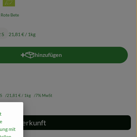
Rote Bete
2 S
21,81 €
/ 1kg
hinzufügen
Produkt zum Warenkorb hinzufügen
 S
21,81 €
/ 1kg
7% MwSt
t
Herkunft
e
mung mit
ellen,