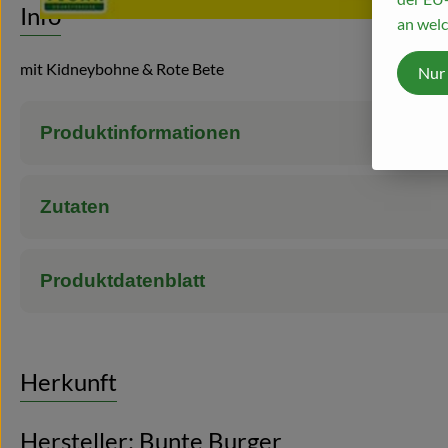
Info
an welc
mit Kidneybohne & Rote Bete
Nur
Produktinformationen
Zutaten
Produktdatenblatt
Herkunft
Hersteller: Bunte Burger