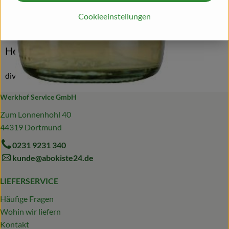
Cookieeinstellungen
Herkunft
Hersteller: BEU
diverse Herkünfte
Werkhof Service GmbH
Zum Lonnenhohl 40
44319 Dortmund
0231 9231 340
kunde@abokiste24.de
LIEFERSERVICE
Häufige Fragen
Wohin wir liefern
Kontakt