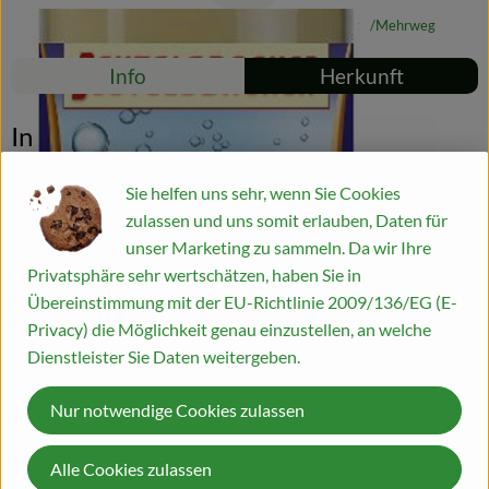
#50262
2,59 €
/ 0,33 l
7,85 €
/ l
19% MwSt
Mehrweg
Blog
Rezepte
Info
Herkunft
Es wurden kei
Entdecke passende Rezepte
Info
Sie helfen uns sehr, wenn Sie Cookies
nicht kühlpflichtig
zulassen und uns somit erlauben, Daten für
unser Marketing zu sammeln. Da wir Ihre
Produktinformationen
Privatsphäre sehr wertschätzen, haben Sie in
Übereinstimmung mit der EU-Richtlinie 2009/136/EG (E-
Privacy) die Möglichkeit genau einzustellen, an welche
Zutaten
Dienstleister Sie Daten weitergeben.
Nur notwendige Cookies zulassen
Produktdatenblatt
Alle Cookies zulassen