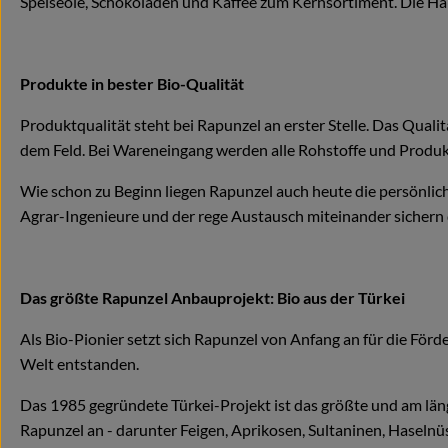
Speiseöle, Schokoladen und Kaffee zum Kernsortiment. Die Hälf
Produkte in bester Bio-Qualität
Produktqualität steht bei Rapunzel an erster Stelle. Das Qual
dem Feld. Bei Wareneingang werden alle Rohstoffe und Produkt
Wie schon zu Beginn liegen Rapunzel auch heute die persönlic
Agrar-Ingenieure und der rege Austausch miteinander sichern d
Das größte Rapunzel Anbauprojekt: Bio aus der Türkei
Als Bio-Pionier setzt sich Rapunzel von Anfang an für die För
Welt entstanden.
Das 1985 gegründete Türkei-Projekt ist das größte und am län
Rapunzel an - darunter Feigen, Aprikosen, Sultaninen, Haseln