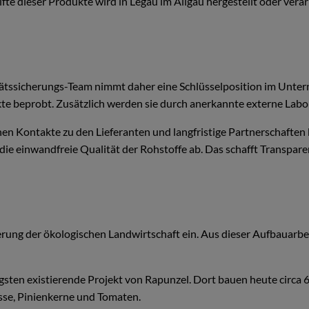
te dieser Produkte wird in Legau im Allgäu hergestellt oder verar
itätssicherungs-Team nimmt daher eine Schlüsselposition im Unter
e beprobt. Zusätzlich werden sie durch anerkannte externe Labor
hen Kontakte zu den Lieferanten und langfristige Partnerschafte
ie einwandfreie Qualität der Rohstoffe ab. Das schafft Transparen
derung der ökologischen Landwirtschaft ein. Aus dieser Aufbauarbe
gsten existierende Projekt von Rapunzel. Dort bauen heute circa
üsse, Pinienkerne und Tomaten.