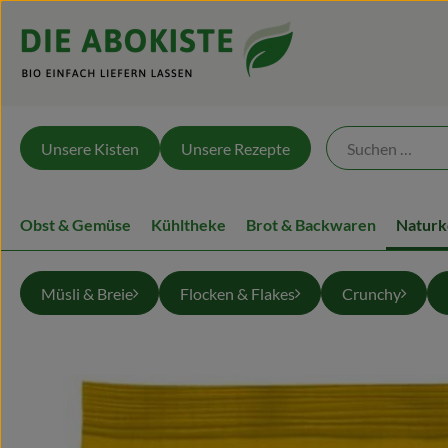
Unsere Kisten
Unsere Rezepte
Obst & Gemüse
Kühltheke
Brot & Backwaren
Naturk
Müsli & Breie
Flocken & Flakes
Crunchy