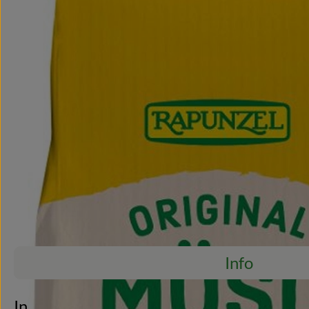
Info
Es wurden ke
Entdecke passende Rezepte
Info