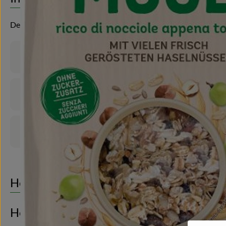
Der kernig fruchtige Müsli-Klassiker!
Produktinformationen
Zutaten
Produktdatenblatt
Herkunft
Hersteller: Rapunzel