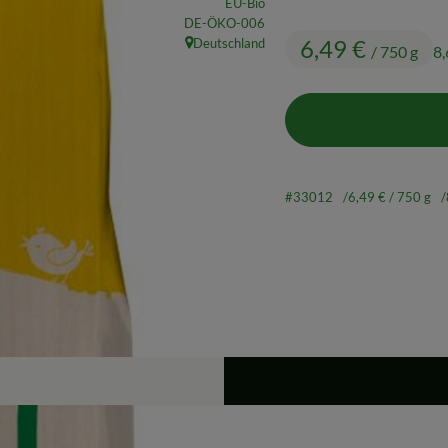
EU-Bio
, Kontrollstelle:
DE-ÖKO-006
6,49 €
Deutschland
/ 750 g
8,
, Herkunft:
#33012
6,49 €
/ 750 g
Rezepte
ine passenden Rezepte gefunden.