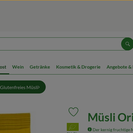
Su
ost
Wein
Getränke
Kosmetik & Drogerie
Angebote &
Glutenfreies Müsli
Müsli Or
Produkt zu Favouriten hinzufüg
, Verband:
Der kernig fruchtige M