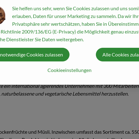
Sie helfen uns sehr, wenn Sie Cookies zulassen und uns somi
erlauben, Daten für unser Marketing zu sammeln. Da wir Ihr
Privatsphäre sehr wertschätzen, haben Sie in Übereinstim
Richtlinie 2009/136/EG (E-Privacy) die Möglichkeit genau einzust
he Dienstleister Sie Daten weitergeben.
 notwendige Cookies zulassen
Alle Cookies zul
Cookieeinstellungen
 Europa. Begonnen hat alles ganz klein: 1974 gründeten Joseph Wi
n im bayerischen Augsburg.
e ein international agierendes Unternehmen mit 300 Mitarbeitern
che, naturbelassene und vegetarische Lebensmittel herzustellen.
kenfrüchte und Müsli. Inzwischen umfasst das Sortiment ca. 550 