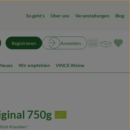
So geht's
Über uns
Veranstaltungen
Blog
Warenk
L
Registrieren
Anmelden
chen
 Neues
Wir empfehlen
VINCE Weine
iginal 750g
en
üsli-Klassiker!