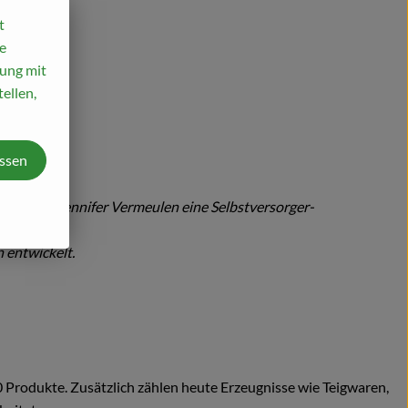
t
e
mung mit
ellen,
assen
lhelm und Jennifer Vermeulen eine Selbstversorger-
 entwickelt.
Produkte. Zusätzlich zählen heute Erzeugnisse wie Teigwaren,