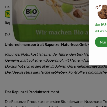
Deutschland
Rapunzel Naturkost GmbH & Co. KG
der EU-
an welc
D 87764 Legau
Nur
Unternehmensportrait Rapunzel Naturkost GmbH
Rapunzel Naturkost ist einer der führenden Bio-Hersteller in
Gemeinschaft auf einem Bauernhof mit kleinem Naturkostlade
Daraus hat sich in den über 35 Jahren Unternehmensgeschicht
Die Idee ist stets die gleiche geblieben: kontrolliert biologis
Das Rapunzel Produktsortiment
Die Rapunzel Produkte der ersten Stunde waren Nussmuse, Troc